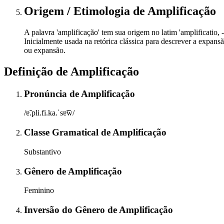
Origem / Etimologia
de
Amplificação
A palavra 'amplificação' tem sua origem no latim 'amplificatio, -
Inicialmente usada na retórica clássica para descrever a expans
ou expansão.
Definição de
Amplificação
Pronúncia
de
Amplificação
/ɐ̃.pli.fi.ka.ˈsɐ̃w̃/
Classe Gramatical
de
Amplificação
Substantivo
Gênero
de
Amplificação
Feminino
Inversão do Gênero
de
Amplificação