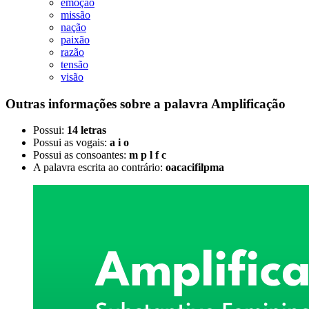
emoção
missão
nação
paixão
razão
tensão
visão
Outras informações sobre
a palavra
Amplificação
Possui:
14 letras
Possui as vogais:
a i o
Possui as consoantes:
m p l f c
A palavra escrita ao contrário:
oacacifilpma