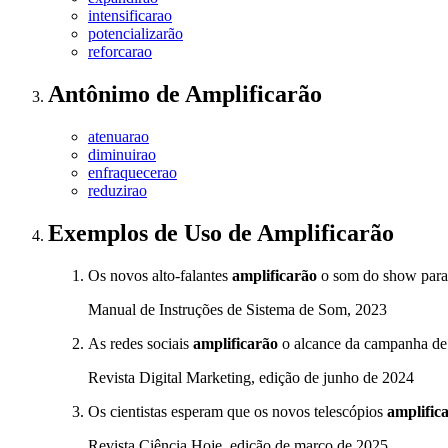
intensificarao
potencializarão
reforcarao
Antônimo
de
Amplificarão
atenuarao
diminuirao
enfraquecerao
reduzirao
Exemplos de Uso
de Amplificarão
Os novos alto-falantes
amplificarão
o som do show para 
Manual de Instruções de Sistema de Som, 2023
As redes sociais
amplificarão
o alcance da campanha de 
Revista Digital Marketing, edição de junho de 2024
Os cientistas esperam que os novos telescópios
amplific
Revista Ciência Hoje, edição de março de 2025