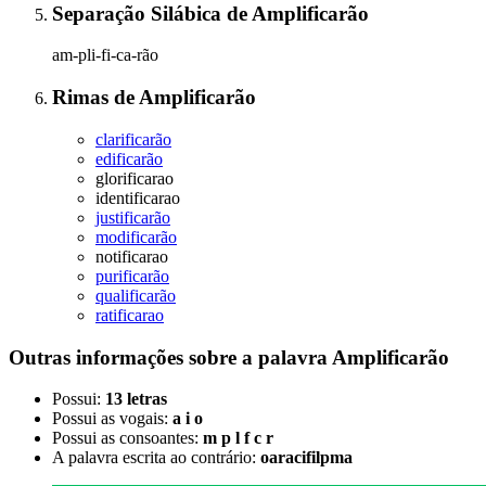
Separação Silábica
de
Amplificarão
am-pli-fi-ca-rão
Rimas
de
Amplificarão
clarificarão
edificarão
glorificarao
identificarao
justificarão
modificarão
notificarao
purificarão
qualificarão
ratificarao
Outras informações sobre
a palavra
Amplificarão
Possui:
13 letras
Possui as vogais:
a i o
Possui as consoantes:
m p l f c r
A palavra escrita ao contrário:
oaracifilpma