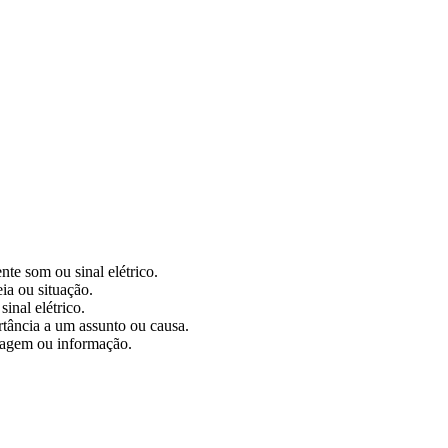
te som ou sinal elétrico.
ia ou situação.
inal elétrico.
rtância a um assunto ou causa.
sagem ou informação.