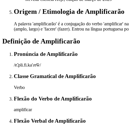
Origem / Etimologia
de
Amplificarão
A palavra 'amplificarão' é a conjugação do verbo 'amplificar' na
(amplo, largo) e 'facere' (fazer). Entrou na língua portuguesa p
Definição de
Amplificarão
Pronúncia
de
Amplificarão
/ɐ̃.pli.fi.ka'ɾɐ̃w̃/
Classe Gramatical
de
Amplificarão
Verbo
Flexão do Verbo
de
Amplificarão
amplificar
Flexão Verbal
de
Amplificarão