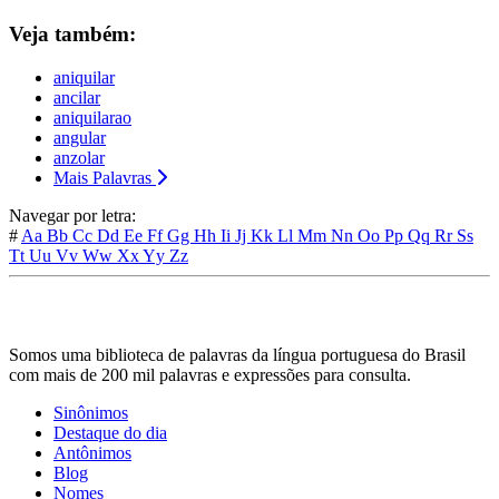
Veja também:
aniquilar
ancilar
aniquilarao
angular
anzolar
Mais Palavras
Navegar por letra:
#
Aa
Bb
Cc
Dd
Ee
Ff
Gg
Hh
Ii
Jj
Kk
Ll
Mm
Nn
Oo
Pp
Qq
Rr
Ss
Tt
Uu
Vv
Ww
Xx
Yy
Zz
Somos uma biblioteca de palavras da língua portuguesa do Brasil
com mais de 200 mil palavras e expressões para consulta.
Sinônimos
Destaque do dia
Antônimos
Blog
Nomes