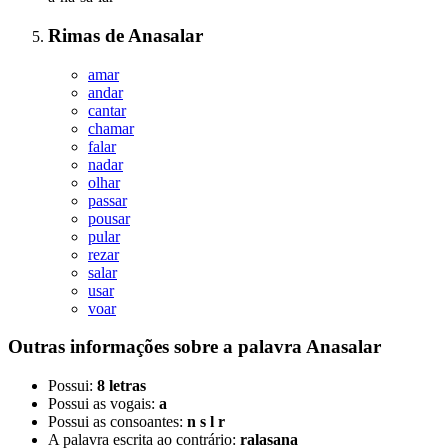
Rimas
de
Anasalar
amar
andar
cantar
chamar
falar
nadar
olhar
passar
pousar
pular
rezar
salar
usar
voar
Outras informações sobre
a palavra
Anasalar
Possui:
8 letras
Possui as vogais:
a
Possui as consoantes:
n s l r
A palavra escrita ao contrário:
ralasana