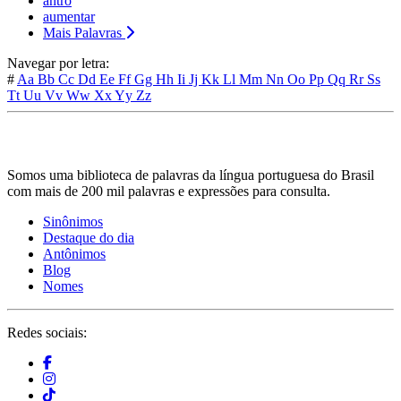
antro
aumentar
Mais Palavras
Navegar por letra:
#
Aa
Bb
Cc
Dd
Ee
Ff
Gg
Hh
Ii
Jj
Kk
Ll
Mm
Nn
Oo
Pp
Qq
Rr
Ss
Tt
Uu
Vv
Ww
Xx
Yy
Zz
Somos uma biblioteca de palavras da língua portuguesa do Brasil
com mais de 200 mil palavras e expressões para consulta.
Sinônimos
Destaque do dia
Antônimos
Blog
Nomes
Redes sociais: