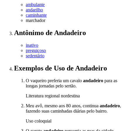
ambulante
andarilho
caminhante
marchador
Antônimo
de
Andadeiro
inativo
preguiçoso
sedentário
Exemplos de Uso
de Andadeiro
O vaqueiro preferia um cavalo
andadeiro
para as
longas jornadas pelo sertão.
Literatura regional nordestina
Meu avô, mesmo aos 80 anos, continua
andadeiro
,
fazendo suas caminhadas diárias pelo bairro.
Uso coloquial
O garoto
andadeiro
percorria as ruas da cidade