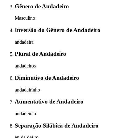
Gênero
de
Andadeiro
Masculino
Inversão do Gênero
de
Andadeiro
andadeira
Plural
de
Andadeiro
andadeiros
Diminutivo
de
Andadeiro
andadeirinho
Aumentativo
de
Andadeiro
andadeirão
Separação Silábica
de
Andadeiro
an-da-dei-ro