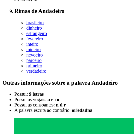
Rimas
de
Andadeiro
brasileiro
dinheiro
estrangeiro
fevereiro
inteiro
mineiro
nevoeiro
parceiro
primeiro
verdadeiro
Outras informações sobre
a palavra
Andadeiro
Possui:
9 letras
Possui as vogais:
a e i o
Possui as consoantes:
n d r
A palavra escrita ao contrário:
oriedadna