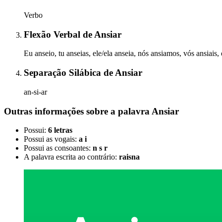
Verbo
Flexão Verbal
de
Ansiar
Eu anseio, tu anseias, ele/ela anseia, nós ansiamos, vós ansiais,
Separação Silábica
de
Ansiar
an-si-ar
Outras informações sobre
a palavra
Ansiar
Possui:
6 letras
Possui as vogais:
a i
Possui as consoantes:
n s r
A palavra escrita ao contrário:
raisna