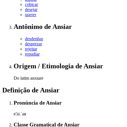
cobiçar
desejar
querer
Antônimo
de
Ansiar
desdenhar
desprezar
rejeitar
repudiar
Origem / Etimologia
de
Ansiar
Do latim anxiare
Definição de
Ansiar
Pronúncia
de
Ansiar
ɐ̃.si.ˈaʁ
Classe Gramatical
de
Ansiar