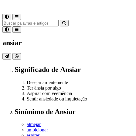
ansiar
Significado
de
Ansiar
Desejar ardentemente
Ter ânsia por algo
Aspirar com veemência
Sentir ansiedade ou inquietação
Sinônimo
de
Ansiar
almejar
ambicionar
aspirar