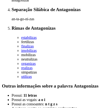
antagonizar
Separação Silábica
de
Antagonizas
an-ta-go-ni-zas
Rimas
de
Antagonizas
estabilizas
fertilizas
finalizas
imobilizas
mobilizas
neutralizas
organizas
realizas
simpatizas
utilizas
Outras informações sobre
a palavra
Antagonizas
Possui:
11 letras
Possui as vogais:
a o i
Possui as consoantes:
n t g z s