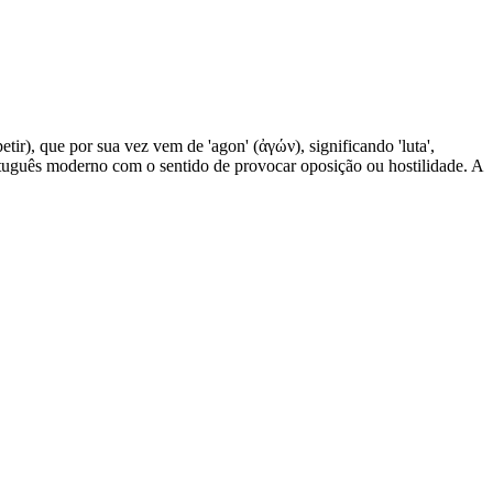
etir), que por sua vez vem de 'agon' (ἀγών), significando 'luta',
português moderno com o sentido de provocar oposição ou hostilidade. A