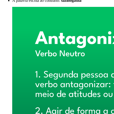
A palavra escrita ao contrário:
sazinogatna