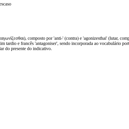
escaso
γωνίζεσθαι), composto por 'anti-' (contra) e 'agonizesthai' (lutar, comp
atim tardio e francês 'antagoniser', sendo incorporada ao vocabulário 
ar do presente do indicativo.