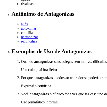
rivalizas
Antônimo
de
Antagonizas
aliás
aproximas
concilias
harmonizas
reconcilias
Exemplos de Uso
de Antagonizas
Quando
antagonizas
seus colegas sem motivo, dificultas
Uso coloquial brasileiro
Por que
antagonizas
a todos ao teu redor se poderias si
Expressão cotidiana
Você
antagonizas
o público toda vez que faz esse tipo 
Uso jornalístico informal