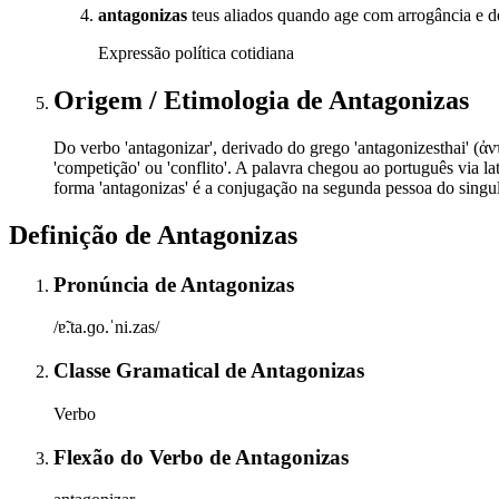
antagonizas
teus aliados quando age com arrogância e d
Expressão política cotidiana
Origem / Etimologia
de
Antagonizas
Do verbo 'antagonizar', derivado do grego 'antagonizesthai' (ἀντα
'competição' ou 'conflito'. A palavra chegou ao português via l
forma 'antagonizas' é a conjugação na segunda pessoa do singul
Definição de
Antagonizas
Pronúncia
de
Antagonizas
/ɐ̃.ta.ɡo.ˈni.zas/
Classe Gramatical
de
Antagonizas
Verbo
Flexão do Verbo
de
Antagonizas