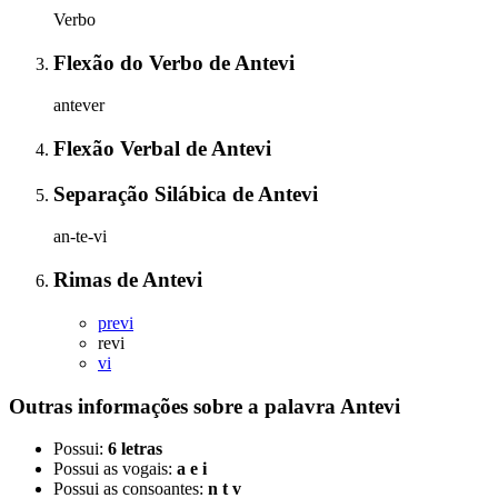
Verbo
Flexão do Verbo
de
Antevi
antever
Flexão Verbal
de
Antevi
Separação Silábica
de
Antevi
an-te-vi
Rimas
de
Antevi
previ
revi
vi
Outras informações sobre
a palavra
Antevi
Possui:
6 letras
Possui as vogais:
a e i
Possui as consoantes:
n t v