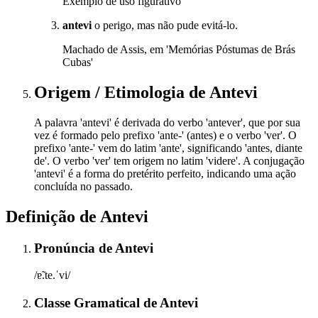
Exemplo de uso figurativo
antevi
o perigo, mas não pude evitá-lo.
Machado de Assis, em 'Memórias Póstumas de Brás
Cubas'
Origem / Etimologia
de
Antevi
A palavra 'antevi' é derivada do verbo 'antever', que por sua
vez é formado pelo prefixo 'ante-' (antes) e o verbo 'ver'. O
prefixo 'ante-' vem do latim 'ante', significando 'antes, diante
de'. O verbo 'ver' tem origem no latim 'videre'. A conjugação
'antevi' é a forma do pretérito perfeito, indicando uma ação
concluída no passado.
Definição de
Antevi
Pronúncia
de
Antevi
/ɐ̃.te.ˈvi/
Classe Gramatical
de
Antevi