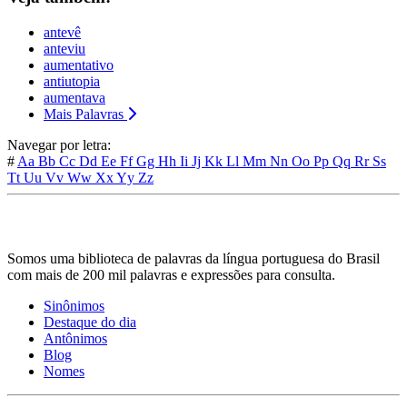
antevê
anteviu
aumentativo
antiutopia
aumentava
Mais Palavras
Navegar por letra:
#
Aa
Bb
Cc
Dd
Ee
Ff
Gg
Hh
Ii
Jj
Kk
Ll
Mm
Nn
Oo
Pp
Qq
Rr
Ss
Tt
Uu
Vv
Ww
Xx
Yy
Zz
Somos uma biblioteca de palavras da língua portuguesa do Brasil
com mais de 200 mil palavras e expressões para consulta.
Sinônimos
Destaque do dia
Antônimos
Blog
Nomes