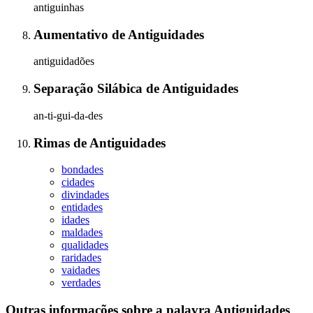
antiguinhas
Aumentativo
de
Antiguidades
antiguidadões
Separação Silábica
de
Antiguidades
an-ti-gui-da-des
Rimas
de
Antiguidades
bondades
cidades
divindades
entidades
idades
maldades
qualidades
raridades
vaidades
verdades
Outras informações sobre
a palavra
Antiguidades