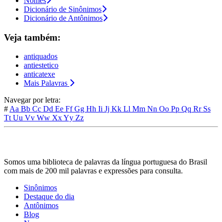
Nomes
Dicionário de Sinônimos
Dicionário de Antônimos
Veja também:
antiquados
antiestetico
anticatexe
Mais Palavras
Navegar por letra:
#
Aa
Bb
Cc
Dd
Ee
Ff
Gg
Hh
Ii
Jj
Kk
Ll
Mm
Nn
Oo
Pp
Qq
Rr
Ss
Tt
Uu
Vv
Ww
Xx
Yy
Zz
Somos uma biblioteca de palavras da língua portuguesa do Brasil
com mais de 200 mil palavras e expressões para consulta.
Sinônimos
Destaque do dia
Antônimos
Blog