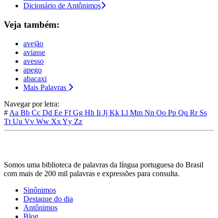
Dicionário de Antônimos
Veja também:
avejão
aviasse
avesso
apego
abacaxi
Mais Palavras
Navegar por letra:
#
Aa
Bb
Cc
Dd
Ee
Ff
Gg
Hh
Ii
Jj
Kk
Ll
Mm
Nn
Oo
Pp
Qq
Rr
Ss
Tt
Uu
Vv
Ww
Xx
Yy
Zz
Somos uma biblioteca de palavras da língua portuguesa do Brasil
com mais de 200 mil palavras e expressões para consulta.
Sinônimos
Destaque do dia
Antônimos
Blog