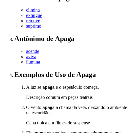
elimina
extingue
remove
suprime
Antônimo
de
Apaga
acende
aviva
ilumina
Exemplos de Uso
de Apaga
A luz se
apaga
e o espetáculo começa.
Descrição comum em peças teatrais
O vento
apaga
a chama da vela, deixando o ambiente
na escuridão.
Cena típica em filmes de suspense
Ele
apaga
os arquivos comprometedores antes que