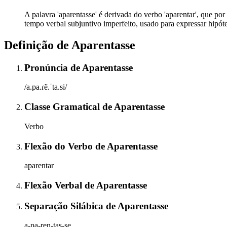
A palavra 'aparentasse' é derivada do verbo 'aparentar', que por s
tempo verbal subjuntivo imperfeito, usado para expressar hipóte
Definição de
Aparentasse
Pronúncia
de
Aparentasse
/a.pa.ɾẽ.ˈta.si/
Classe Gramatical
de
Aparentasse
Verbo
Flexão do Verbo
de
Aparentasse
aparentar
Flexão Verbal
de
Aparentasse
Separação Silábica
de
Aparentasse
a-pa-ren-tas-se