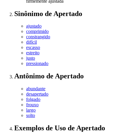
firmemente ajustada
Sinônimo
de
Apertado
ajustado
comprimido
constrangido
difícil
escasso
estreito
justo
pressionado
Antônimo
de
Apertado
abundante
desapertado
folgado
frouxo
largo
solto
Exemplos de Uso
de Apertado