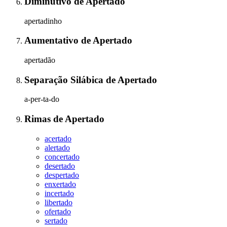
Diminutivo
de
Apertado
apertadinho
Aumentativo
de
Apertado
apertadão
Separação Silábica
de
Apertado
a-per-ta-do
Rimas
de
Apertado
acertado
alertado
concertado
desertado
despertado
enxertado
incertado
libertado
ofertado
sertado