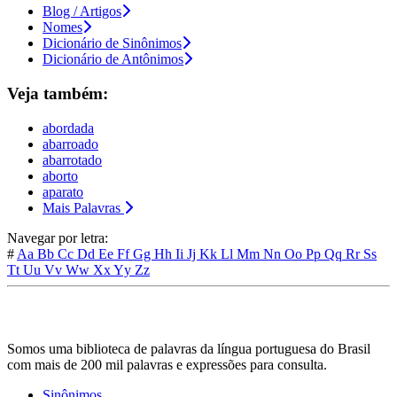
Blog / Artigos
Nomes
Dicionário de Sinônimos
Dicionário de Antônimos
Veja também:
abordada
abarroado
abarrotado
aborto
aparato
Mais Palavras
Navegar por letra:
#
Aa
Bb
Cc
Dd
Ee
Ff
Gg
Hh
Ii
Jj
Kk
Ll
Mm
Nn
Oo
Pp
Qq
Rr
Ss
Tt
Uu
Vv
Ww
Xx
Yy
Zz
Somos uma biblioteca de palavras da língua portuguesa do Brasil
com mais de 200 mil palavras e expressões para consulta.
Sinônimos