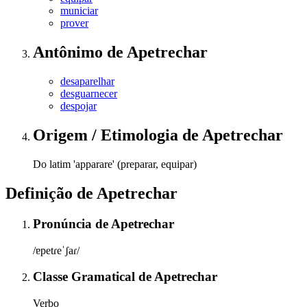
municiar
prover
Antônimo
de
Apetrechar
desaparelhar
desguarnecer
despojar
Origem / Etimologia
de
Apetrechar
Do latim 'apparare' (preparar, equipar)
Definição de
Apetrechar
Pronúncia
de
Apetrechar
/ɐpetɾeˈʃaɾ/
Classe Gramatical
de
Apetrechar
Verbo