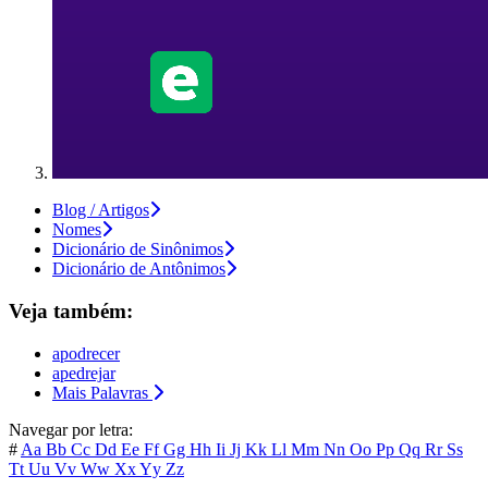
Blog / Artigos
Nomes
Dicionário de Sinônimos
Dicionário de Antônimos
Veja também:
apodrecer
apedrejar
Mais Palavras
Navegar por letra:
#
Aa
Bb
Cc
Dd
Ee
Ff
Gg
Hh
Ii
Jj
Kk
Ll
Mm
Nn
Oo
Pp
Qq
Rr
Ss
Tt
Uu
Vv
Ww
Xx
Yy
Zz