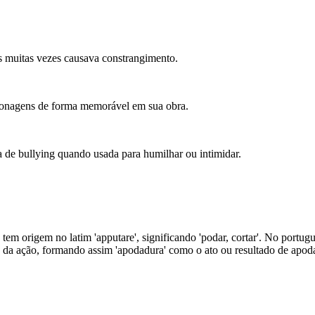
s muitas vezes causava constrangimento.
rsonagens de forma memorável em sua obra.
de bullying quando usada para humilhar ou intimidar.
tem origem no latim 'apputare', significando 'podar, cortar'. No portuguê
ito da ação, formando assim 'apodadura' como o ato ou resultado de apoda