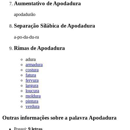
Aumentativo
de
Apodadura
apodadurão
Separação Silábica
de
Apodadura
a-po-da-du-ra
Rimas
de
Apodadura
adura
armadura
costura
fatura
fervura
largura
loucura
moldura
pintura
verdura
Outras informações sobre
a palavra
Apodadura
Possui:
9 letras