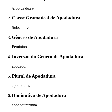
/a.po.da'du.ɾa/
Classe Gramatical
de
Apodadura
Substantivo
Gênero
de
Apodadura
Feminino
Inversão do Gênero
de
Apodadura
apodador
Plural
de
Apodadura
apodaduras
Diminutivo
de
Apodadura
apodadurazinha