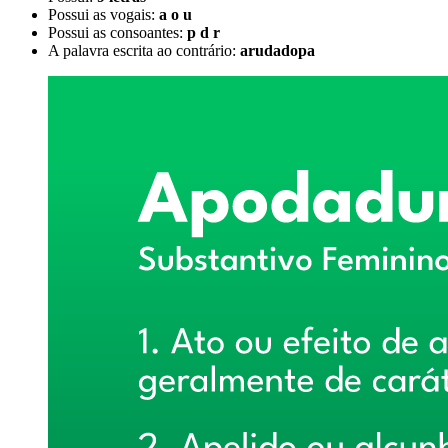
Possui as vogais:
a o u
Possui as consoantes:
p d r
A palavra escrita ao contrário:
arudadopa