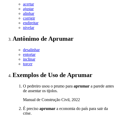
acertar
ajustar
alinhar
corrigir
endireitar
nivelar
Antônimo
de
Aprumar
desalinhar
entortar
inclinar
torcer
Exemplos de Uso
de Aprumar
O pedreiro usou o prumo para
aprumar
a parede antes
de assentar os tijolos.
Manual de Construção Civil, 2022
É preciso
aprumar
a economia do país para sair da
crise.