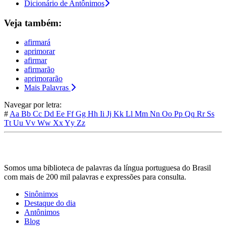
Dicionário de Antônimos
Veja também:
afirmará
aprimorar
afirmar
afirmarão
aprimorarão
Mais Palavras
Navegar por letra:
#
Aa
Bb
Cc
Dd
Ee
Ff
Gg
Hh
Ii
Jj
Kk
Ll
Mm
Nn
Oo
Pp
Qq
Rr
Ss
Tt
Uu
Vv
Ww
Xx
Yy
Zz
Somos uma biblioteca de palavras da língua portuguesa do Brasil
com mais de 200 mil palavras e expressões para consulta.
Sinônimos
Destaque do dia
Antônimos
Blog