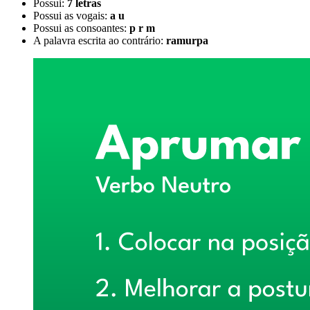
Possui:
7 letras
Possui as vogais:
a u
Possui as consoantes:
p r m
A palavra escrita ao contrário:
ramurpa