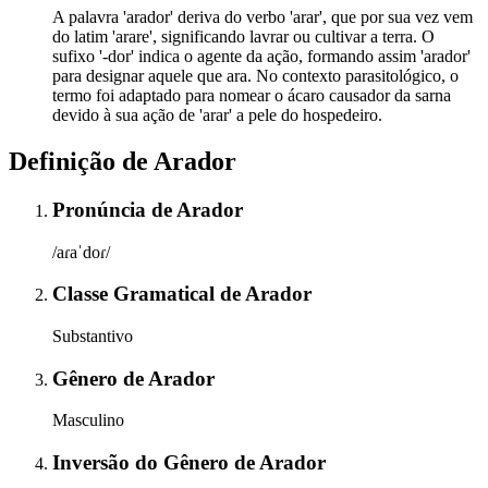
A palavra 'arador' deriva do verbo 'arar', que por sua vez vem
do latim 'arare', significando lavrar ou cultivar a terra. O
sufixo '-dor' indica o agente da ação, formando assim 'arador'
para designar aquele que ara. No contexto parasitológico, o
termo foi adaptado para nomear o ácaro causador da sarna
devido à sua ação de 'arar' a pele do hospedeiro.
Definição de
Arador
Pronúncia
de
Arador
/aɾaˈdoɾ/
Classe Gramatical
de
Arador
Substantivo
Gênero
de
Arador
Masculino
Inversão do Gênero
de
Arador