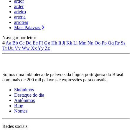
ardor
arder
arteiro
artéria
arrotear
Mais Palavras
Navegar por letra:
#
Aa
Bb
Cc
Dd
Ee
Ff
Gg
Hh
Ii
Jj
Kk
Ll
Mm
Nn
Oo
Pp
Qq
Rr
Ss
Tt
Uu
Vv
Ww
Xx
Yy
Zz
Somos uma biblioteca de palavras da língua portuguesa do Brasil
com mais de 200 mil palavras e expressões para consulta.
Sinônimos
Destaque do dia
Antônimos
Blog
Nomes
Redes sociais: