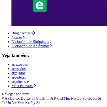
Blog / Artigos
Nomes
Dicionário de Sinônimos
Dicionário de Antônimos
Veja também:
arrazoados
arrasados
arrojados
arquitetas
arquitetasse
Mais Palavras
Navegar por letra:
#
Aa
Bb
Cc
Dd
Ee
Ff
Gg
Hh
Ii
Jj
Kk
Ll
Mm
Nn
Oo
Pp
Qq
Rr
Ss
Tt
Uu
Vv
Ww
Xx
Yy
Zz