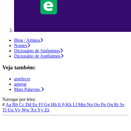
Blog / Artigos
Nomes
Dicionário de Sinônimos
Dicionário de Antônimos
Veja também:
arrefecer
arpejar
Mais Palavras
Navegar por letra:
#
Aa
Bb
Cc
Dd
Ee
Ff
Gg
Hh
Ii
Jj
Kk
Ll
Mm
Nn
Oo
Pp
Qq
Rr
Ss
Tt
Uu
Vv
Ww
Xx
Yy
Zz