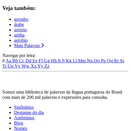
Veja também:
arroubo
árabe
arrepio
arriba
aerobio
Mais Palavras
Navegar por letra:
#
Aa
Bb
Cc
Dd
Ee
Ff
Gg
Hh
Ii
Jj
Kk
Ll
Mm
Nn
Oo
Pp
Qq
Rr
Ss
Tt
Uu
Vv
Ww
Xx
Yy
Zz
Somos uma biblioteca de palavras da língua portuguesa do Brasil
com mais de 200 mil palavras e expressões para consulta.
Sinônimos
Destaque do dia
Antônimos
Blog
Nomes