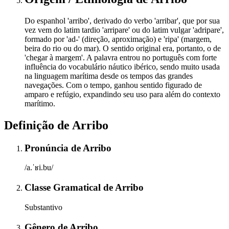
Do espanhol 'arribo', derivado do verbo 'arribar', que por sua
vez vem do latim tardio 'arripare' ou do latim vulgar 'adripare',
formado por 'ad-' (direção, aproximação) e 'ripa' (margem,
beira do rio ou do mar). O sentido original era, portanto, o de
'chegar à margem'. A palavra entrou no português com forte
influência do vocabulário náutico ibérico, sendo muito usada
na linguagem marítima desde os tempos das grandes
navegações. Com o tempo, ganhou sentido figurado de
amparo e refúgio, expandindo seu uso para além do contexto
marítimo.
Definição de
Arribo
Pronúncia
de
Arribo
/a.ˈʁi.bu/
Classe Gramatical
de
Arribo
Substantivo
Gênero
de
Arribo