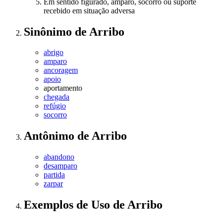
Em sentido figurado, amparo, socorro ou suporte
recebido em situação adversa
Sinônimo
de
Arribo
abrigo
amparo
ancoragem
apoio
aportamento
chegada
refúgio
socorro
Antônimo
de
Arribo
abandono
desamparo
partida
zarpar
Exemplos de Uso
de Arribo