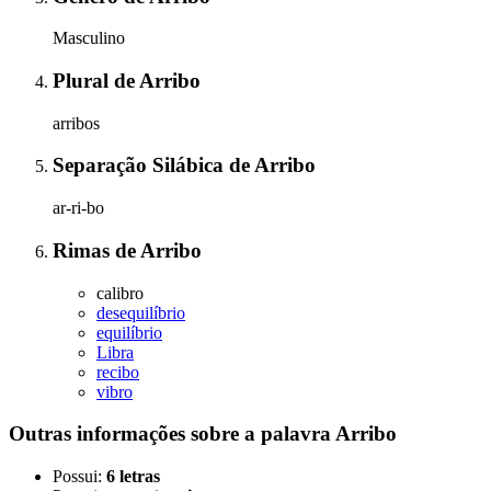
Masculino
Plural
de
Arribo
arribos
Separação Silábica
de
Arribo
ar-ri-bo
Rimas
de
Arribo
calibro
desequilíbrio
equilíbrio
Libra
recibo
vibro
Outras informações sobre
a palavra
Arribo
Possui:
6 letras