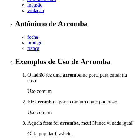
invasão
violação
Antônimo
de
Arromba
fecha
protege
trança
Exemplos de Uso
de Arromba
O ladrão fez uma
arromba
na porta para entrar na
casa.
Uso comum
Ele
arromba
a porta com um chute poderoso.
Uso comum
Aquela festa foi
arromba
, meu! Nunca vi nada igual!
Gíria popular brasileira