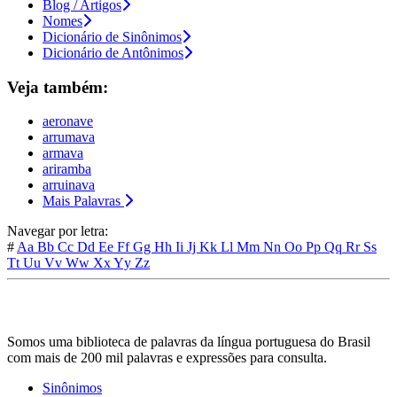
Blog / Artigos
Nomes
Dicionário de Sinônimos
Dicionário de Antônimos
Veja também:
aeronave
arrumava
armava
ariramba
arruinava
Mais Palavras
Navegar por letra:
#
Aa
Bb
Cc
Dd
Ee
Ff
Gg
Hh
Ii
Jj
Kk
Ll
Mm
Nn
Oo
Pp
Qq
Rr
Ss
Tt
Uu
Vv
Ww
Xx
Yy
Zz
Somos uma biblioteca de palavras da língua portuguesa do Brasil
com mais de 200 mil palavras e expressões para consulta.
Sinônimos