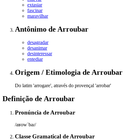
extasiar
fascinar
maravilhar
Antônimo
de
Arroubar
desagradar
desanimar
desinteressar
entediar
Origem / Etimologia
de
Arroubar
Do latim 'arrogare', através do provençal 'arrobar'
Definição de
Arroubar
Pronúncia
de
Arroubar
/aʁowˈbaɾ/
Classe Gramatical
de
Arroubar