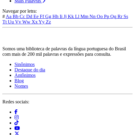
Mais Palavras
Navegar por letra:
#
Aa
Bb
Cc
Dd
Ee
Ff
Gg
Hh
Ii
Jj
Kk
Ll
Mm
Nn
Oo
Pp
Qq
Rr
Ss
Tt
Uu
Vv
Ww
Xx
Yy
Zz
Somos uma biblioteca de palavras da língua portuguesa do Brasil
com mais de 200 mil palavras e expressões para consulta.
Sinônimos
Destaque do dia
Antônimos
Blog
Nomes
Redes sociais: