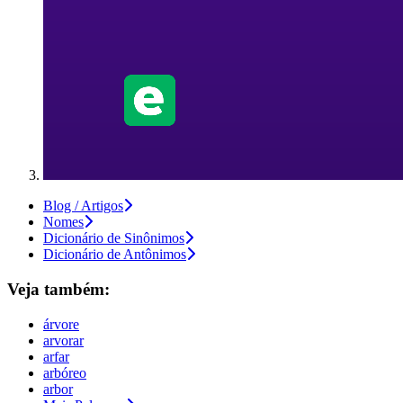
Blog / Artigos
Nomes
Dicionário de Sinônimos
Dicionário de Antônimos
Veja também:
árvore
arvorar
arfar
arbóreo
arbor