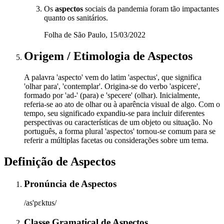
Os
aspectos
sociais da pandemia foram tão impactantes
quanto os sanitários.
Folha de São Paulo, 15/03/2022
Origem / Etimologia
de
Aspectos
A palavra 'aspecto' vem do latim 'aspectus', que significa
'olhar para', 'contemplar'. Origina-se do verbo 'aspicere',
formado por 'ad-' (para) e 'specere' (olhar). Inicialmente,
referia-se ao ato de olhar ou à aparência visual de algo. Com o
tempo, seu significado expandiu-se para incluir diferentes
perspectivas ou características de um objeto ou situação. No
português, a forma plural 'aspectos' tornou-se comum para se
referir a múltiplas facetas ou considerações sobre um tema.
Definição de
Aspectos
Pronúncia
de
Aspectos
/as'pɛktus/
Classe Gramatical
de
Aspectos