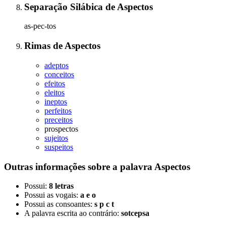
Separação Silábica
de
Aspectos
as-pec-tos
Rimas
de
Aspectos
adeptos
conceitos
efeitos
eleitos
ineptos
perfeitos
preceitos
prospectos
sujeitos
suspeitos
Outras informações sobre
a palavra
Aspectos
Possui:
8 letras
Possui as vogais:
a e o
Possui as consoantes:
s p c t
A palavra escrita ao contrário:
sotcepsa