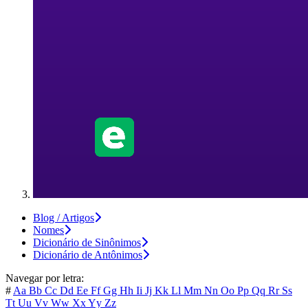
Blog / Artigos
Nomes
Dicionário de Sinônimos
Dicionário de Antônimos
Navegar por letra:
#
Aa
Bb
Cc
Dd
Ee
Ff
Gg
Hh
Ii
Jj
Kk
Ll
Mm
Nn
Oo
Pp
Qq
Rr
Ss
Tt
Uu
Vv
Ww
Xx
Yy
Zz