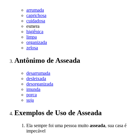
arrumada
caprichosa
cuidadosa
esmera
higiênica
limpa
organizada
zelosa
Antônimo
de
Asseada
desarrumada
desleixada
desorganizada
imunda
porca
suja
Exemplos de Uso
de Asseada
Ela sempre foi uma pessoa muito
asseada
, sua casa é
impecável