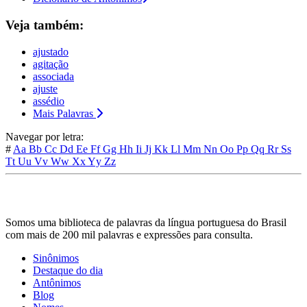
Veja também:
ajustado
agitação
associada
ajuste
assédio
Mais Palavras
Navegar por letra:
#
Aa
Bb
Cc
Dd
Ee
Ff
Gg
Hh
Ii
Jj
Kk
Ll
Mm
Nn
Oo
Pp
Qq
Rr
Ss
Tt
Uu
Vv
Ww
Xx
Yy
Zz
Somos uma biblioteca de palavras da língua portuguesa do Brasil
com mais de 200 mil palavras e expressões para consulta.
Sinônimos
Destaque do dia
Antônimos
Blog