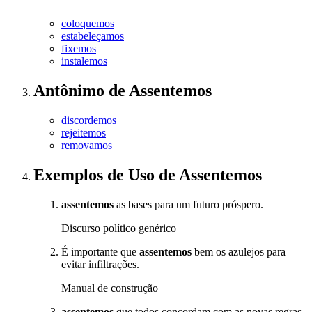
coloquemos
estabeleçamos
fixemos
instalemos
Antônimo
de
Assentemos
discordemos
rejeitemos
removamos
Exemplos de Uso
de Assentemos
assentemos
as bases para um futuro próspero.
Discurso político genérico
É importante que
assentemos
bem os azulejos para
evitar infiltrações.
Manual de construção
assentemos
que todos concordam com as novas regras