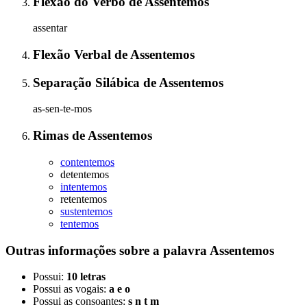
Flexão do Verbo
de
Assentemos
assentar
Flexão Verbal
de
Assentemos
Separação Silábica
de
Assentemos
as-sen-te-mos
Rimas
de
Assentemos
contentemos
detentemos
intentemos
retentemos
sustentemos
tentemos
Outras informações sobre
a palavra
Assentemos
Possui:
10 letras
Possui as vogais:
a e o
Possui as consoantes:
s n t m