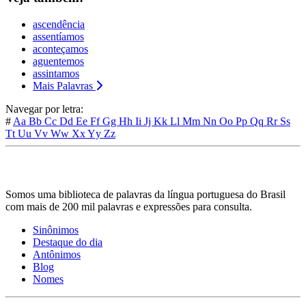
ascendência
assentíamos
aconteçamos
aguentemos
assintamos
Mais Palavras
Navegar por letra:
#
Aa
Bb
Cc
Dd
Ee
Ff
Gg
Hh
Ii
Jj
Kk
Ll
Mm
Nn
Oo
Pp
Qq
Rr
Ss
Tt
Uu
Vv
Ww
Xx
Yy
Zz
Somos uma biblioteca de palavras da língua portuguesa do Brasil
com mais de 200 mil palavras e expressões para consulta.
Sinônimos
Destaque do dia
Antônimos
Blog
Nomes