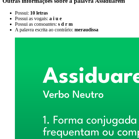
Outras informações sobre
a palavra
Assiduarem
Possui:
10 letras
Possui as vogais:
a i u e
Possui as consoantes:
s d r m
A palavra escrita ao contrário:
meraudissa