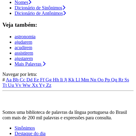
Nomes
Dicionário de Sinônimos
Dicionário de Antônimos
Veja também:
astronomia
ajudarem
acudirem
assistirem
ajustarem
Mais Palavras
Navegar por letra:
#
Aa
Bb
Cc
Dd
Ee
Ff
Gg
Hh
Ii
Jj
Kk
Ll
Mm
Nn
Oo
Pp
Qq
Rr
Ss
Tt
Uu
Vv
Ww
Xx
Yy
Zz
Somos uma biblioteca de palavras da língua portuguesa do Brasil
com mais de 200 mil palavras e expressões para consulta.
Sinônimos
Destaque do dia