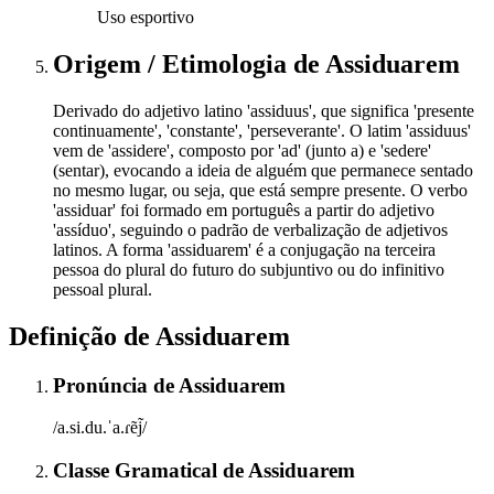
Uso esportivo
Origem / Etimologia
de
Assiduarem
Derivado do adjetivo latino 'assiduus', que significa 'presente
continuamente', 'constante', 'perseverante'. O latim 'assiduus'
vem de 'assidere', composto por 'ad' (junto a) e 'sedere'
(sentar), evocando a ideia de alguém que permanece sentado
no mesmo lugar, ou seja, que está sempre presente. O verbo
'assiduar' foi formado em português a partir do adjetivo
'assíduo', seguindo o padrão de verbalização de adjetivos
latinos. A forma 'assiduarem' é a conjugação na terceira
pessoa do plural do futuro do subjuntivo ou do infinitivo
pessoal plural.
Definição de
Assiduarem
Pronúncia
de
Assiduarem
/a.si.du.ˈa.ɾẽj̃/
Classe Gramatical
de
Assiduarem