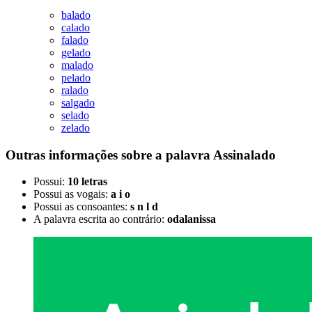
balado
calado
falado
gelado
malado
pelado
ralado
salgado
selado
zelado
Outras informações sobre
a palavra
Assinalado
Possui:
10 letras
Possui as vogais:
a i o
Possui as consoantes:
s n l d
A palavra escrita ao contrário:
odalanissa