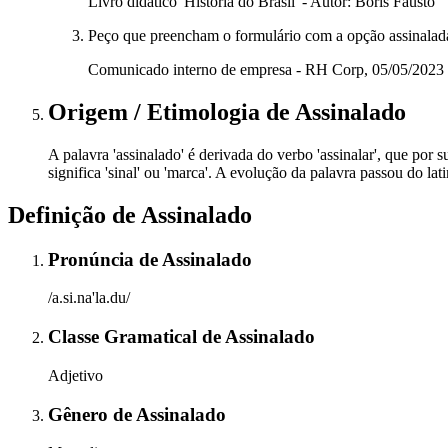
Livro didático 'História do Brasil' - Autor: Boris Fausto
Peço que preencham o formulário com a opção assinalada
Comunicado interno de empresa - RH Corp, 05/05/2023
Origem / Etimologia
de
Assinalado
A palavra 'assinalado' é derivada do verbo 'assinalar', que por s
significa 'sinal' ou 'marca'. A evolução da palavra passou do lat
Definição de
Assinalado
Pronúncia
de
Assinalado
/a.si.na'la.du/
Classe Gramatical
de
Assinalado
Adjetivo
Gênero
de
Assinalado