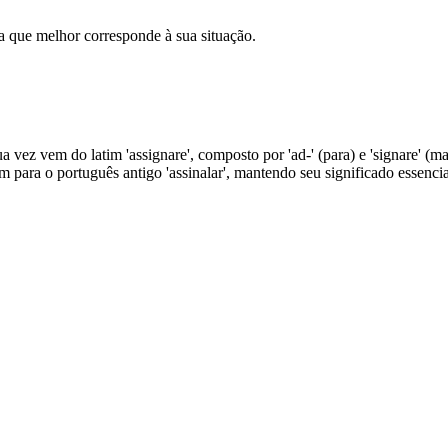
 que melhor corresponde à sua situação.
ua vez vem do latim 'assignare', composto por 'ad-' (para) e 'signare' (ma
im para o português antigo 'assinalar', mantendo seu significado essenci