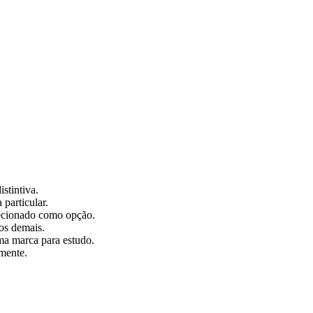
stintiva.
particular.
lecionado como opção.
os demais.
ma marca para estudo.
lmente.