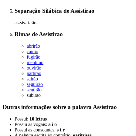
Separação Silábica
de
Assistirao
as-sis-ti-rão
Rimas
de
Assistirao
abrirão
cairão
fugirão
mentirão
ouvirão
partirão
sairão
seguirão
sentirão
subirao
Outras informações sobre
a palavra
Assistirao
Possui:
10 letras
Possui as vogais:
a i o
Possui as consoantes:
s t r
A palavra escrita ao contrário:
oaritsissa