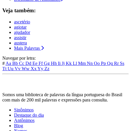
Veja também:
ascetério
agiotar
ajudador
assistir
austera
Mais Palavras
Navegar por letra:
#
Aa
Bb
Cc
Dd
Ee
Ff
Gg
Hh
Ii
Jj
Kk
Ll
Mm
Nn
Oo
Pp
Qq
Rr
Ss
Tt
Uu
Vv
Ww
Xx
Yy
Zz
Somos uma biblioteca de palavras da língua portuguesa do Brasil
com mais de 200 mil palavras e expressões para consulta.
Sinônimos
Destaque do dia
Antônimos
Blog
Nomes