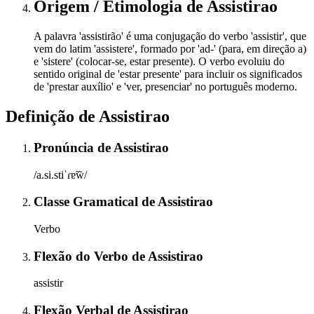
Origem / Etimologia
de
Assistirao
A palavra 'assistirão' é uma conjugação do verbo 'assistir', que
vem do latim 'assistere', formado por 'ad-' (para, em direção a)
e 'sistere' (colocar-se, estar presente). O verbo evoluiu do
sentido original de 'estar presente' para incluir os significados
de 'prestar auxílio' e 'ver, presenciar' no português moderno.
Definição de
Assistirao
Pronúncia
de
Assistirao
/a.si.stiˈɾɐ̃w̃/
Classe Gramatical
de
Assistirao
Verbo
Flexão do Verbo
de
Assistirao
assistir
Flexão Verbal
de
Assistirao