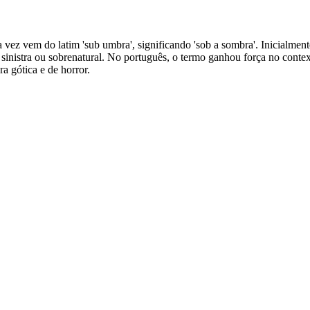
 vez vem do latim 'sub umbra', significando 'sob a sombra'. Inicialmen
a sinistra ou sobrenatural. No português, o termo ganhou força no cont
a gótica e de horror.