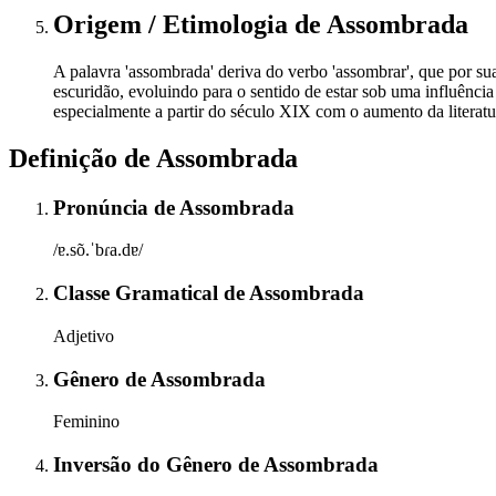
Origem / Etimologia
de
Assombrada
A palavra 'assombrada' deriva do verbo 'assombrar', que por sua
escuridão, evoluindo para o sentido de estar sob uma influênci
especialmente a partir do século XIX com o aumento da literatur
Definição de
Assombrada
Pronúncia
de
Assombrada
/ɐ.sõ.ˈbɾa.dɐ/
Classe Gramatical
de
Assombrada
Adjetivo
Gênero
de
Assombrada
Feminino
Inversão do Gênero
de
Assombrada