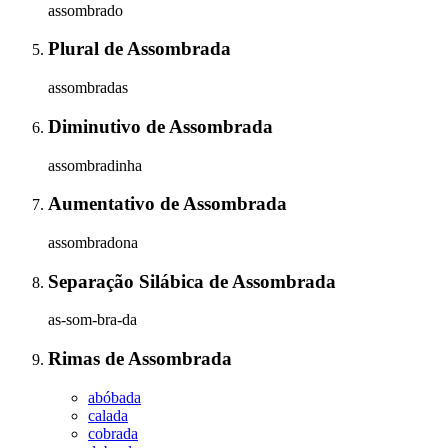
assombrado
Plural
de
Assombrada
assombradas
Diminutivo
de
Assombrada
assombradinha
Aumentativo
de
Assombrada
assombradona
Separação Silábica
de
Assombrada
as-som-bra-da
Rimas
de
Assombrada
abóbada
calada
cobrada