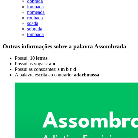
dobrada
lombada
nomeada
roubada
soada
sobrada
tombada
Outras informações sobre
a palavra
Assombrada
Possui:
10 letras
Possui as vogais:
a o
Possui as consoantes:
s m b r d
A palavra escrita ao contrário:
adarbmossa