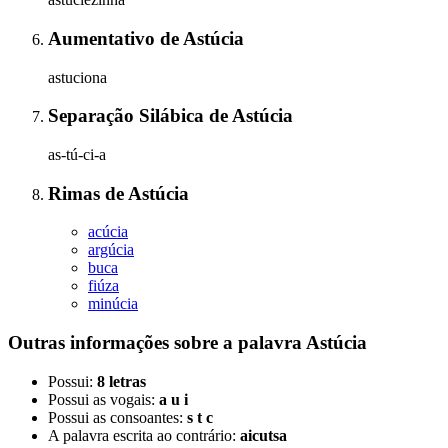
Aumentativo
de
Astúcia
astuciona
Separação Silábica
de
Astúcia
as-tú-ci-a
Rimas
de
Astúcia
acúcia
argúcia
buca
fiúza
minúcia
Outras informações sobre
a palavra
Astúcia
Possui:
8 letras
Possui as vogais:
a u i
Possui as consoantes:
s t c
A palavra escrita ao contrário:
aicutsa