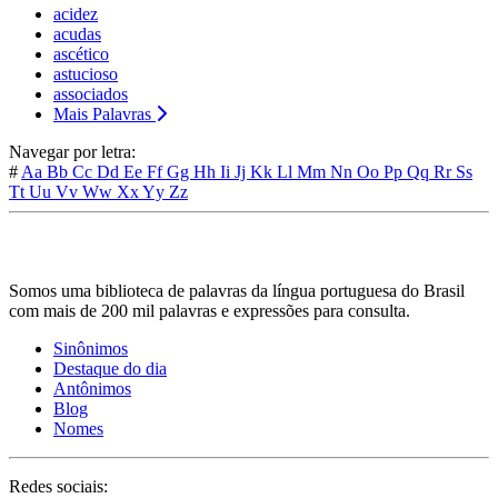
acidez
acudas
ascético
astucioso
associados
Mais Palavras
Navegar por letra:
#
Aa
Bb
Cc
Dd
Ee
Ff
Gg
Hh
Ii
Jj
Kk
Ll
Mm
Nn
Oo
Pp
Qq
Rr
Ss
Tt
Uu
Vv
Ww
Xx
Yy
Zz
Somos uma biblioteca de palavras da língua portuguesa do Brasil
com mais de 200 mil palavras e expressões para consulta.
Sinônimos
Destaque do dia
Antônimos
Blog
Nomes
Redes sociais: