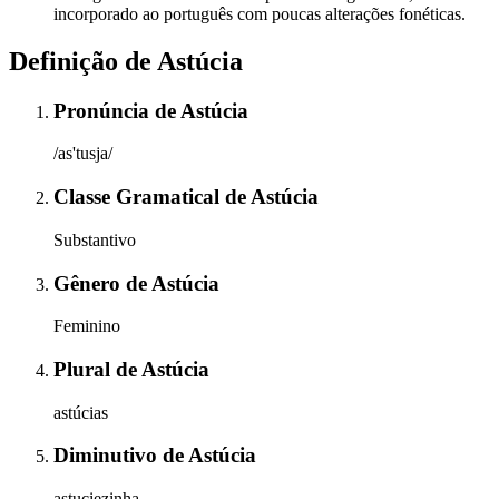
incorporado ao português com poucas alterações fonéticas.
Definição de
Astúcia
Pronúncia
de
Astúcia
/as'tusja/
Classe Gramatical
de
Astúcia
Substantivo
Gênero
de
Astúcia
Feminino
Plural
de
Astúcia
astúcias
Diminutivo
de
Astúcia
astuciezinha