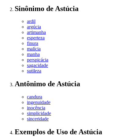
Sinônimo
de
Astúcia
ardil
argúcia
artimanha
esperteza
finura
malícia
manha
perspicácia
sagacidade
sutileza
Antônimo
de
Astúcia
candura
ingenuidade
inocência
simplicidade
sinceridade
Exemplos de Uso
de Astúcia