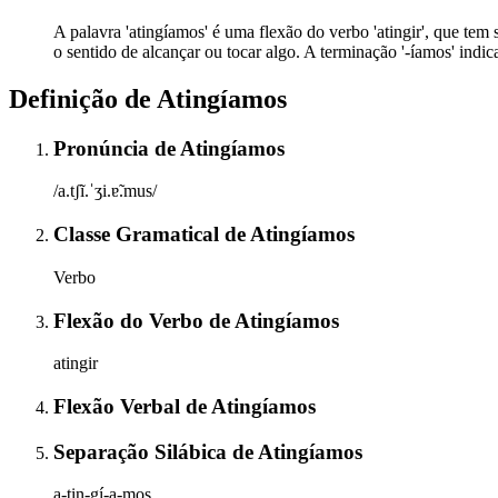
A palavra 'atingíamos' é uma flexão do verbo 'atingir', que tem 
o sentido de alcançar ou tocar algo. A terminação '-íamos' indi
Definição de
Atingíamos
Pronúncia
de
Atingíamos
/a.tʃĩ.ˈʒi.ɐ̃.mus/
Classe Gramatical
de
Atingíamos
Verbo
Flexão do Verbo
de
Atingíamos
atingir
Flexão Verbal
de
Atingíamos
Separação Silábica
de
Atingíamos
a-tin-gí-a-mos