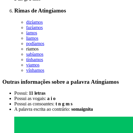
Rimas
de
Atingíamos
dizíamos
fazíamos
íamos
liamos
podíamos
riamos
sabíamos
tínhamos
viamos
vínhamos
Outras informações sobre
a palavra
Atingíamos
Possui:
11 letras
Possui as vogais:
a i o
Possui as consoantes:
t n g m s
A palavra escrita ao contrário:
somaignita