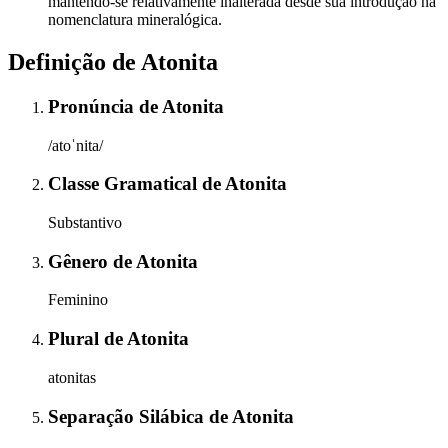
mantendo-se relativamente inalterada desde sua introdução na
nomenclatura mineralógica.
Definição de
Atonita
Pronúncia
de
Atonita
/atoˈnita/
Classe Gramatical
de
Atonita
Substantivo
Gênero
de
Atonita
Feminino
Plural
de
Atonita
atonitas
Separação Silábica
de
Atonita