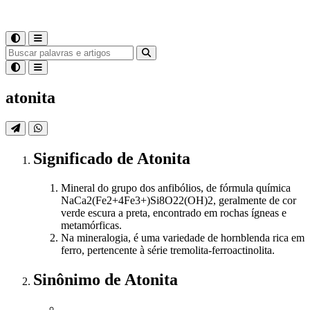
atonita
Significado
de
Atonita
Mineral do grupo dos anfibólios, de fórmula química
NaCa2(Fe2+4Fe3+)Si8O22(OH)2, geralmente de cor
verde escura a preta, encontrado em rochas ígneas e
metamórficas.
Na mineralogia, é uma variedade de hornblenda rica em
ferro, pertencente à série tremolita-ferroactinolita.
Sinônimo
de
Atonita