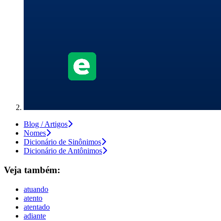
Blog / Artigos
Nomes
Dicionário de Sinônimos
Dicionário de Antônimos
Veja também:
atuando
atento
atentado
adiante