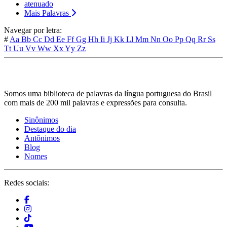
atenuado
Mais Palavras
Navegar por letra:
#
Aa
Bb
Cc
Dd
Ee
Ff
Gg
Hh
Ii
Jj
Kk
Ll
Mm
Nn
Oo
Pp
Qq
Rr
Ss
Tt
Uu
Vv
Ww
Xx
Yy
Zz
Somos uma biblioteca de palavras da língua portuguesa do Brasil
com mais de 200 mil palavras e expressões para consulta.
Sinônimos
Destaque do dia
Antônimos
Blog
Nomes
Redes sociais: