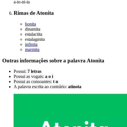
a-to-ni-ta
Rimas
de
Atonita
bonita
dinamita
estalactita
estalagmita
infinita
marmita
Outras informações sobre
a palavra
Atonita
Possui:
7 letras
Possui as vogais:
a o i
Possui as consoantes:
t n
A palavra escrita ao contrário:
atinota