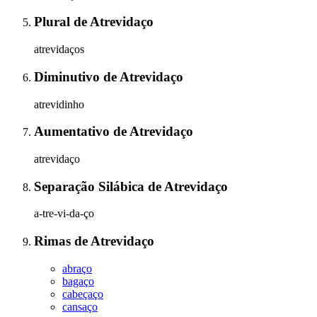
Plural
de
Atrevidaço
atrevidaços
Diminutivo
de
Atrevidaço
atrevidinho
Aumentativo
de
Atrevidaço
atrevidaço
Separação Silábica
de
Atrevidaço
a-tre-vi-da-ço
Rimas
de
Atrevidaço
abraço
bagaço
cabeçaço
cansaço