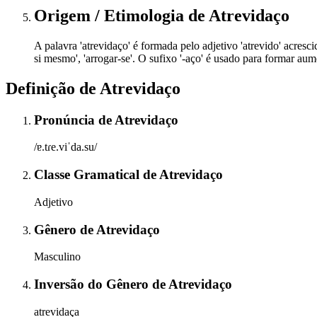
Origem / Etimologia
de
Atrevidaço
A palavra 'atrevidaço' é formada pelo adjetivo 'atrevido' acresci
si mesmo', 'arrogar-se'. O sufixo '-aço' é usado para formar aum
Definição de
Atrevidaço
Pronúncia
de
Atrevidaço
/ɐ.tɾe.viˈda.su/
Classe Gramatical
de
Atrevidaço
Adjetivo
Gênero
de
Atrevidaço
Masculino
Inversão do Gênero
de
Atrevidaço
atrevidaça