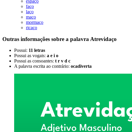
espaço
faço
laço
maço
mormaço
ricaço
Outras informações sobre
a palavra
Atrevidaço
Possui:
11 letras
Possui as vogais:
a e i o
Possui as consoantes:
t r v d c
A palavra escrita ao contrário:
ocadiverta