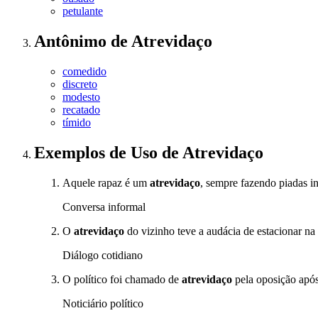
petulante
Antônimo
de
Atrevidaço
comedido
discreto
modesto
recatado
tímido
Exemplos de Uso
de Atrevidaço
Aquele rapaz é um
atrevidaço
, sempre fazendo piadas i
Conversa informal
O
atrevidaço
do vizinho teve a audácia de estacionar n
Diálogo cotidiano
O político foi chamado de
atrevidaço
pela oposição após
Noticiário político