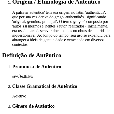
Origem / Etimologia
de
Autêntico
A palavra 'autêntico' tem sua origem no latim 'authenticus',
que por sua vez deriva do grego 'authentikós', significando
'original, genuíno, principal'. O termo grego é composto por
'autós' (si mesmo) e 'hentes' (autor, realizador). Inicialmente,
era usado para descrever documentos ou obras de autoridade
inquestionável. Ao longo do tempo, seu uso se expandiu para
abranger a ideia de genuinidade e veracidade em diversos
contextos.
Definição de
Autêntico
Pronúncia
de
Autêntico
/aw.ˈtẽ.tʃi.ku/
Classe Gramatical
de
Autêntico
Adjetivo
Gênero
de
Autêntico