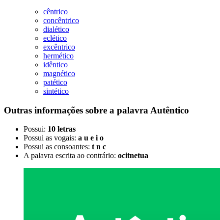
cêntrico
concêntrico
dialético
eclético
excêntrico
hermético
idêntico
magnético
patético
sintético
Outras informações sobre
a palavra
Autêntico
Possui:
10 letras
Possui as vogais:
a u e i o
Possui as consoantes:
t n c
A palavra escrita ao contrário:
ocitnetua