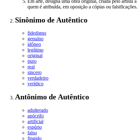
Em arte, designa uma obra original, criada pelo artista a
quem é atribuída, em oposição a cópias ou falsificações.
Sinônimo
de
Autêntico
fidedigno
genuíno
idôneo
legítimo
original
puro
real
sincero
verdadeiro
verídico
Antônimo
de
Autêntico
adulterado
apócrifo
artificial
espúrio
falso
fingido