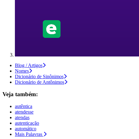
Blog / Artigos
Nomes
Dicionário de Sinônimos
Dicionário de Antônimos
Veja também:
autêntica
atendesse
atendas
autenticação
automático
Mais Palavras