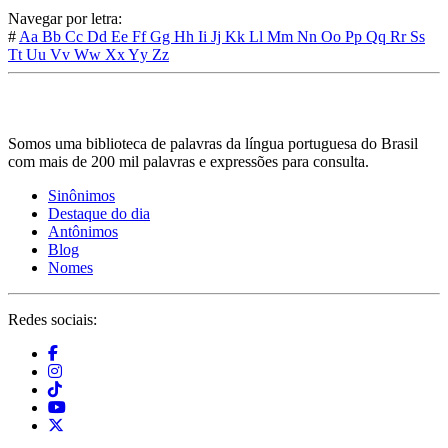
Navegar por letra:
#
Aa
Bb
Cc
Dd
Ee
Ff
Gg
Hh
Ii
Jj
Kk
Ll
Mm
Nn
Oo
Pp
Qq
Rr
Ss
Tt
Uu
Vv
Ww
Xx
Yy
Zz
Somos uma biblioteca de palavras da língua portuguesa do Brasil
com mais de 200 mil palavras e expressões para consulta.
Sinônimos
Destaque do dia
Antônimos
Blog
Nomes
Redes sociais: