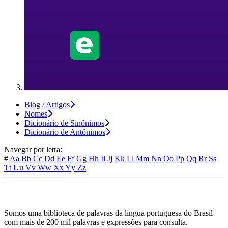
Blog / Artigos
Nomes
Dicionário de Sinônimos
Dicionário de Antônimos
Navegar por letra:
#
Aa
Bb
Cc
Dd
Ee
Ff
Gg
Hh
Ii
Jj
Kk
Ll
Mm
Nn
Oo
Pp
Qq
Rr
Ss
Tt
Uu
Vv
Ww
Xx
Yy
Zz
Somos uma biblioteca de palavras da língua portuguesa do Brasil
com mais de 200 mil palavras e expressões para consulta.