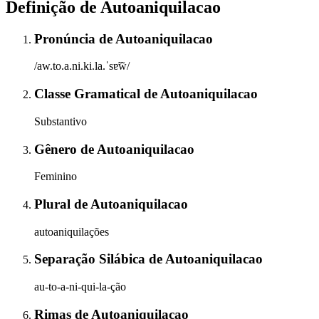
Definição de
Autoaniquilacao
Pronúncia
de
Autoaniquilacao
/aw.to.a.ni.ki.la.ˈsɐ̃w̃/
Classe Gramatical
de
Autoaniquilacao
Substantivo
Gênero
de
Autoaniquilacao
Feminino
Plural
de
Autoaniquilacao
autoaniquilações
Separação Silábica
de
Autoaniquilacao
au-to-a-ni-qui-la-ção
Rimas
de
Autoaniquilacao