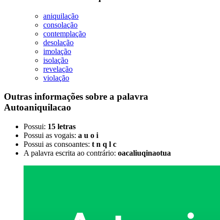
aniquilação
consolação
contemplação
desolação
imolação
isolação
revelação
violação
Outras informações sobre
a palavra
Autoaniquilacao
Possui:
15 letras
Possui as vogais:
a u o i
Possui as consoantes:
t n q l c
A palavra escrita ao contrário:
oacaliuqinaotua