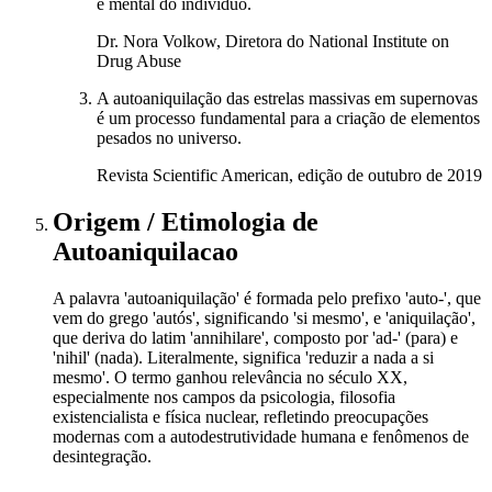
e mental do indivíduo.
Dr. Nora Volkow, Diretora do National Institute on
Drug Abuse
A autoaniquilação das estrelas massivas em supernovas
é um processo fundamental para a criação de elementos
pesados no universo.
Revista Scientific American, edição de outubro de 2019
Origem / Etimologia
de
Autoaniquilacao
A palavra 'autoaniquilação' é formada pelo prefixo 'auto-', que
vem do grego 'autós', significando 'si mesmo', e 'aniquilação',
que deriva do latim 'annihilare', composto por 'ad-' (para) e
'nihil' (nada). Literalmente, significa 'reduzir a nada a si
mesmo'. O termo ganhou relevância no século XX,
especialmente nos campos da psicologia, filosofia
existencialista e física nuclear, refletindo preocupações
modernas com a autodestrutividade humana e fenômenos de
desintegração.