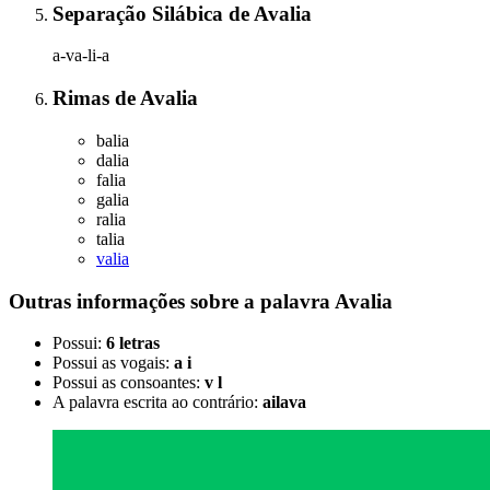
Separação Silábica
de
Avalia
a-va-li-a
Rimas
de
Avalia
balia
dalia
falia
galia
ralia
talia
valia
Outras informações sobre
a palavra
Avalia
Possui:
6 letras
Possui as vogais:
a i
Possui as consoantes:
v l
A palavra escrita ao contrário:
ailava