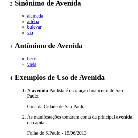
Sinônimo
de
Avenida
alameda
artéria
bulevar
via
Antônimo
de
Avenida
beco
viela
Exemplos de Uso
de Avenida
A
avenida
Paulista é o coração financeiro de São
Paulo.
Guia da Cidade de São Paulo
As manifestações tomaram conta da principal
avenida
da capital.
Folha de S.Paulo - 15/06/2013