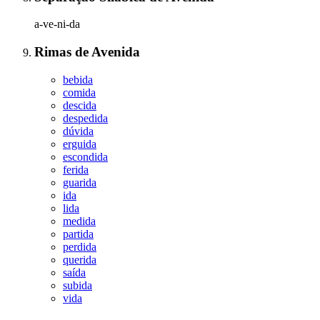
a-ve-ni-da
Rimas
de
Avenida
bebida
comida
descida
despedida
dúvida
erguida
escondida
ferida
guarida
ida
lida
medida
partida
perdida
querida
saída
subida
vida