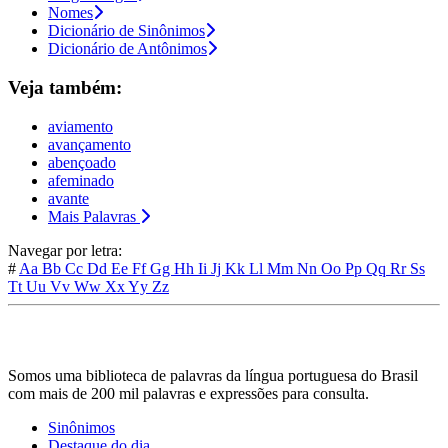
Nomes
Dicionário de Sinônimos
Dicionário de Antônimos
Veja também:
aviamento
avançamento
abençoado
afeminado
avante
Mais Palavras
Navegar por letra:
#
Aa
Bb
Cc
Dd
Ee
Ff
Gg
Hh
Ii
Jj
Kk
Ll
Mm
Nn
Oo
Pp
Qq
Rr
Ss
Tt
Uu
Vv
Ww
Xx
Yy
Zz
Somos uma biblioteca de palavras da língua portuguesa do Brasil
com mais de 200 mil palavras e expressões para consulta.
Sinônimos
Destaque do dia