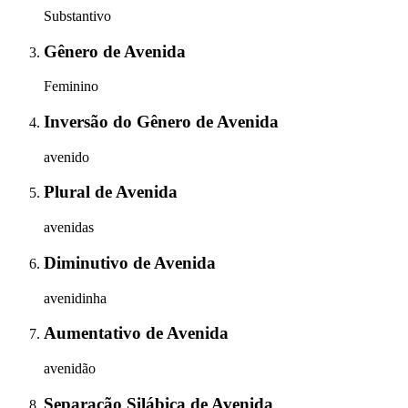
Substantivo
Gênero
de
Avenida
Feminino
Inversão do Gênero
de
Avenida
avenido
Plural
de
Avenida
avenidas
Diminutivo
de
Avenida
avenidinha
Aumentativo
de
Avenida
avenidão
Separação Silábica
de
Avenida