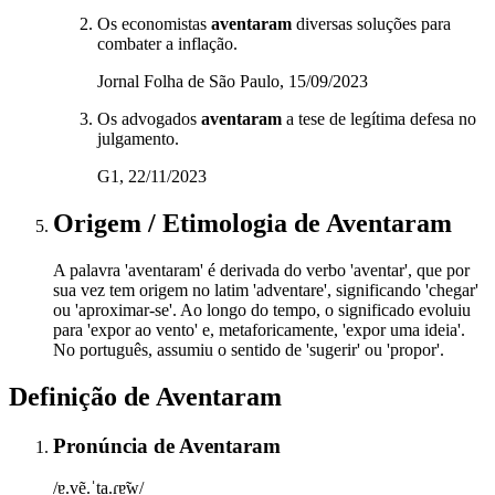
Os economistas
aventaram
diversas soluções para
combater a inflação.
Jornal Folha de São Paulo, 15/09/2023
Os advogados
aventaram
a tese de legítima defesa no
julgamento.
G1, 22/11/2023
Origem / Etimologia
de
Aventaram
A palavra 'aventaram' é derivada do verbo 'aventar', que por
sua vez tem origem no latim 'adventare', significando 'chegar'
ou 'aproximar-se'. Ao longo do tempo, o significado evoluiu
para 'expor ao vento' e, metaforicamente, 'expor uma ideia'.
No português, assumiu o sentido de 'sugerir' ou 'propor'.
Definição de
Aventaram
Pronúncia
de
Aventaram
/ɐ.vẽ.ˈta.ɾɐ̃w/