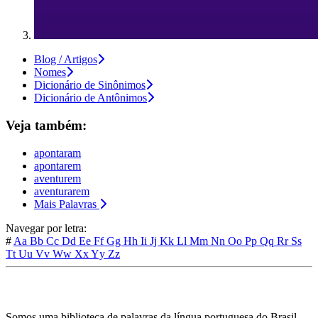
Blog / Artigos
Nomes
Dicionário de Sinônimos
Dicionário de Antônimos
Veja também:
apontaram
apontarem
aventurem
aventurarem
Mais Palavras
Navegar por letra:
#
Aa
Bb
Cc
Dd
Ee
Ff
Gg
Hh
Ii
Jj
Kk
Ll
Mm
Nn
Oo
Pp
Qq
Rr
Ss
Tt
Uu
Vv
Ww
Xx
Yy
Zz
Somos uma biblioteca de palavras da língua portuguesa do Brasil