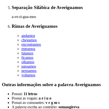
Separação Silábica
de
Averiguamos
a-ve-ri-gua-mos
Rimas
de
Averiguamos
andamos
chegamos
encontramos
entramos
falamos
ficamos
olhamos
passamos
pensamos
voltamos
Outras informações sobre
a palavra
Averiguamos
Possui:
11 letras
Possui as vogais:
a e i u o
Possui as consoantes:
v r g m s
A palavra escrita ao contrário:
somaugireva