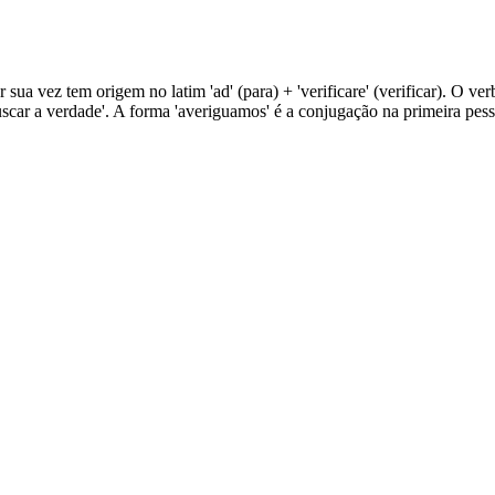
ua vez tem origem no latim 'ad' (para) + 'verificare' (verificar). O verbo
'buscar a verdade'. A forma 'averiguamos' é a conjugação na primeira pes