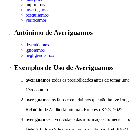
inquirimos
investigamos
pesquisamos
verificamos
Antônimo
de
Averiguamos
descuidamos
ignoramos
negligenciamos
Exemplos de Uso
de Averiguamos
averiguamos
todas as possibilidades antes de tomar uma
Uso comum
averiguamos
os fatos e concluímos que não houve irregu
Relatório de Auditoria Interna - Empresa XYZ, 2022
averiguamos
a veracidade das informações fornecidas pe
Delegado João Silva, em entrevista coletiva, 15/03/2023