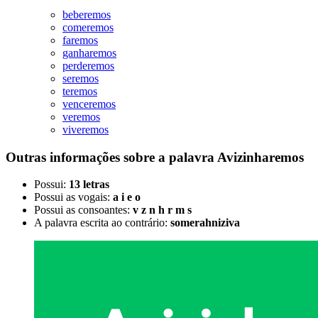
beberemos
comeremos
faremos
ganharemos
perderemos
seremos
teremos
venceremos
veremos
viveremos
Outras informações sobre
a palavra
Avizinharemos
Possui:
13 letras
Possui as vogais:
a i e o
Possui as consoantes:
v z n h r m s
A palavra escrita ao contrário:
somerahniziva