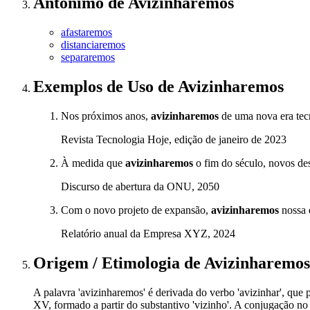
Antônimo
de
Avizinharemos
afastaremos
distanciaremos
separaremos
Exemplos de Uso
de Avizinharemos
Nos próximos anos,
avizinharemos
de uma nova era tecn
Revista Tecnologia Hoje, edição de janeiro de 2023
À medida que
avizinharemos
o fim do século, novos de
Discurso de abertura da ONU, 2050
Com o novo projeto de expansão,
avizinharemos
nossa 
Relatório anual da Empresa XYZ, 2024
Origem / Etimologia
de
Avizinharemos
A palavra 'avizinharemos' é derivada do verbo 'avizinhar', que p
XV, formado a partir do substantivo 'vizinho'. A conjugação no f