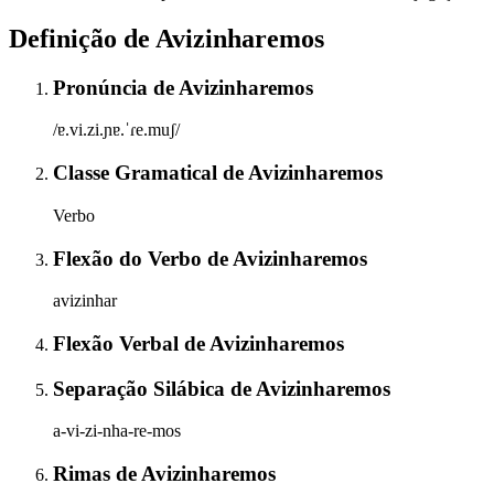
Definição de
Avizinharemos
Pronúncia
de
Avizinharemos
/ɐ.vi.zi.ɲɐ.ˈɾe.muʃ/
Classe Gramatical
de
Avizinharemos
Verbo
Flexão do Verbo
de
Avizinharemos
avizinhar
Flexão Verbal
de
Avizinharemos
Separação Silábica
de
Avizinharemos
a-vi-zi-nha-re-mos
Rimas
de
Avizinharemos