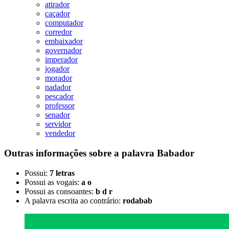
atirador
caçador
computador
corredor
embaixador
governador
imperador
jogador
morador
nadador
pescador
professor
senador
servidor
vendedor
Outras informações sobre
a palavra
Babador
Possui:
7 letras
Possui as vogais:
a o
Possui as consoantes:
b d r
A palavra escrita ao contrário:
rodabab