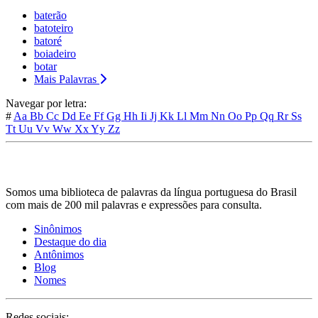
baterão
batoteiro
batoré
boiadeiro
botar
Mais Palavras
Navegar por letra:
#
Aa
Bb
Cc
Dd
Ee
Ff
Gg
Hh
Ii
Jj
Kk
Ll
Mm
Nn
Oo
Pp
Qq
Rr
Ss
Tt
Uu
Vv
Ww
Xx
Yy
Zz
Somos uma biblioteca de palavras da língua portuguesa do Brasil
com mais de 200 mil palavras e expressões para consulta.
Sinônimos
Destaque do dia
Antônimos
Blog
Nomes
Redes sociais: