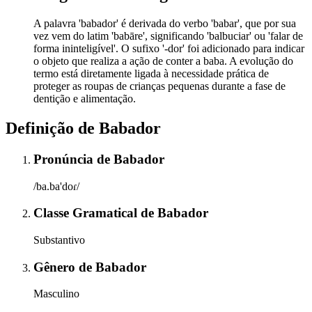
A palavra 'babador' é derivada do verbo 'babar', que por sua
vez vem do latim 'babāre', significando 'balbuciar' ou 'falar de
forma ininteligível'. O sufixo '-dor' foi adicionado para indicar
o objeto que realiza a ação de conter a baba. A evolução do
termo está diretamente ligada à necessidade prática de
proteger as roupas de crianças pequenas durante a fase de
dentição e alimentação.
Definição de
Babador
Pronúncia
de
Babador
/ba.ba'doɾ/
Classe Gramatical
de
Babador
Substantivo
Gênero
de
Babador
Masculino