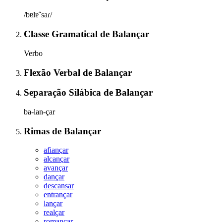
/bɐlɐ̃ˈsaɾ/
Classe Gramatical
de
Balançar
Verbo
Flexão Verbal
de
Balançar
Separação Silábica
de
Balançar
ba-lan-çar
Rimas
de
Balançar
afiançar
alcançar
avançar
dançar
descansar
entrançar
lançar
realçar
romançar