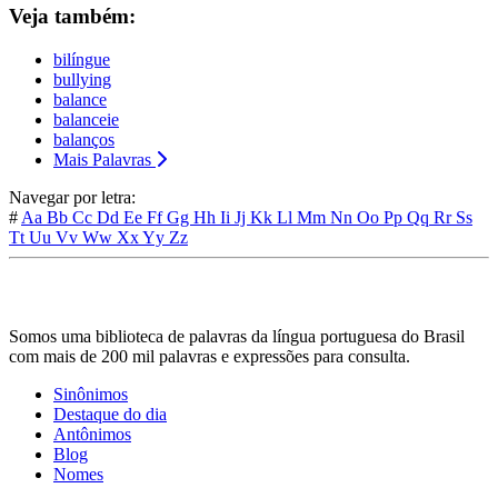
Veja também:
bilíngue
bullying
balance
balanceie
balanços
Mais Palavras
Navegar por letra:
#
Aa
Bb
Cc
Dd
Ee
Ff
Gg
Hh
Ii
Jj
Kk
Ll
Mm
Nn
Oo
Pp
Qq
Rr
Ss
Tt
Uu
Vv
Ww
Xx
Yy
Zz
Somos uma biblioteca de palavras da língua portuguesa do Brasil
com mais de 200 mil palavras e expressões para consulta.
Sinônimos
Destaque do dia
Antônimos
Blog
Nomes