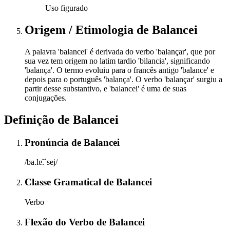
Uso figurado
Origem / Etimologia
de
Balancei
A palavra 'balancei' é derivada do verbo 'balançar', que por
sua vez tem origem no latim tardio 'bilancia', significando
'balança'. O termo evoluiu para o francês antigo 'balance' e
depois para o português 'balança'. O verbo 'balançar' surgiu a
partir desse substantivo, e 'balancei' é uma de suas
conjugações.
Definição de
Balancei
Pronúncia
de
Balancei
/ba.lɐ̃.ˈsej/
Classe Gramatical
de
Balancei
Verbo
Flexão do Verbo
de
Balancei