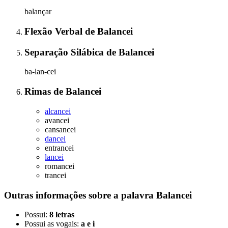
balançar
Flexão Verbal
de
Balancei
Separação Silábica
de
Balancei
ba-lan-cei
Rimas
de
Balancei
alcancei
avancei
cansancei
dancei
entrancei
lancei
romancei
trancei
Outras informações sobre
a palavra
Balancei
Possui:
8 letras
Possui as vogais:
a e i