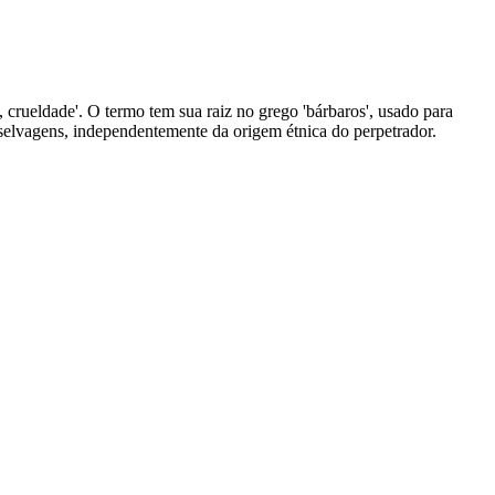
ro, crueldade'. O termo tem sua raiz no grego 'bárbaros', usado para
 selvagens, independentemente da origem étnica do perpetrador.