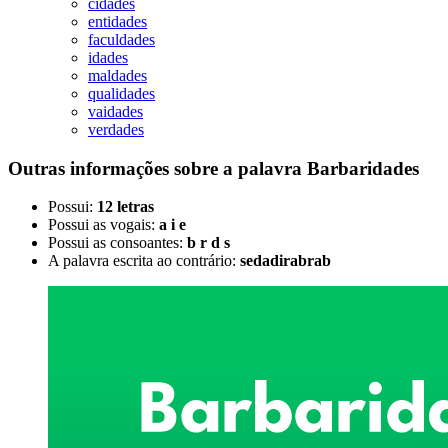
cidades
entidades
faculdades
idades
maldades
qualidades
vaidades
verdades
Outras informações sobre
a palavra
Barbaridades
Possui:
12 letras
Possui as vogais:
a i e
Possui as consoantes:
b r d s
A palavra escrita ao contrário:
sedadirabrab