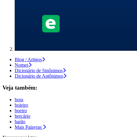
Blog / Artigos
Nomes
Dicionário de Sinônimos
Dicionário de Antônimos
Veja também:
bora
boieiro
boeiro
berçário
barão
Mais Palavras