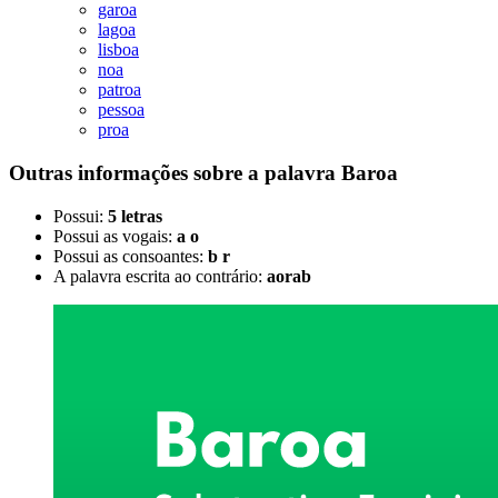
garoa
lagoa
lisboa
noa
patroa
pessoa
proa
Outras informações sobre
a palavra
Baroa
Possui:
5 letras
Possui as vogais:
a o
Possui as consoantes:
b r
A palavra escrita ao contrário:
aorab