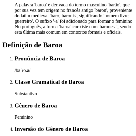
A palavra 'baroa' é derivada do termo masculino 'barão', que
por sua vez tem origem no francês antigo 'baron', proveniente
do latim medieval 'baro, baronis', significando 'homem livre,
guerreiro'. O sufixo '-a' foi adicionado para formar o feminino.
No português, a forma 'baroa' coexiste com 'baronesa', sendo
esta última mais comum em contextos formais e oficiais.
Definição de
Baroa
Pronúncia
de
Baroa
/baˈɾo.a/
Classe Gramatical
de
Baroa
Substantivo
Gênero
de
Baroa
Feminino
Inversão do Gênero
de
Baroa