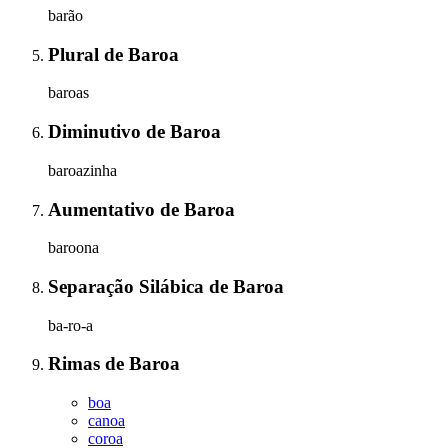
barão
Plural
de
Baroa
baroas
Diminutivo
de
Baroa
baroazinha
Aumentativo
de
Baroa
baroona
Separação Silábica
de
Baroa
ba-ro-a
Rimas
de
Baroa
boa
canoa
coroa