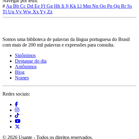
Navegar por letra:
#
Aa
Bb
Cc
Dd
Ee
Ff
Gg
Hh
Ii
Jj
Kk
Ll
Mm
Nn
Oo
Pp
Qq
Rr
Ss
Tt
Uu
Vv
Ww
Xx
Yy
Zz
Somos uma biblioteca de palavras da língua portuguesa do Brasil
com mais de 200 mil palavras e expressões para consulta.
Sinônimos
Destaque do dia
Antônimos
Blog
Nomes
Redes sociais:
© 2026 Usante - Todos os direitos reservados.