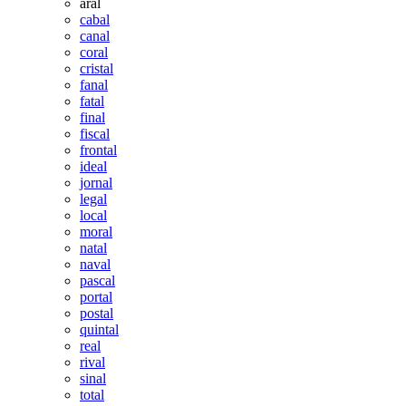
aral
cabal
canal
coral
cristal
fanal
fatal
final
fiscal
frontal
ideal
jornal
legal
local
moral
natal
naval
pascal
portal
postal
quintal
real
rival
sinal
total