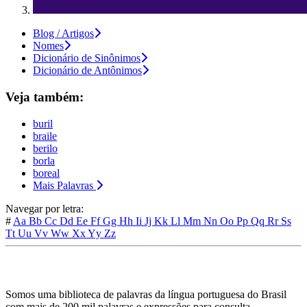
Blog / Artigos
Nomes
Dicionário de Sinônimos
Dicionário de Antônimos
Veja também:
buril
braile
berilo
borla
boreal
Mais Palavras
Navegar por letra:
#
Aa
Bb
Cc
Dd
Ee
Ff
Gg
Hh
Ii
Jj
Kk
Ll
Mm
Nn
Oo
Pp
Qq
Rr
Ss
Tt
Uu
Vv
Ww
Xx
Yy
Zz
Somos uma biblioteca de palavras da língua portuguesa do Brasil
com mais de 200 mil palavras e expressões para consulta.