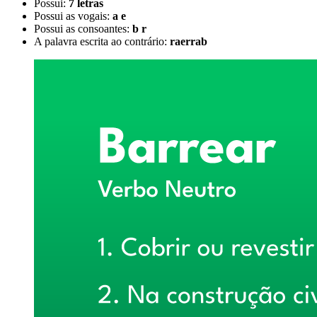
Possui:
7 letras
Possui as vogais:
a e
Possui as consoantes:
b r
A palavra escrita ao contrário:
raerrab