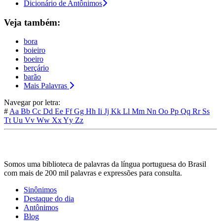
Dicionário de Antônimos
Veja também:
bora
boieiro
boeiro
berçário
barão
Mais Palavras
Navegar por letra:
#
Aa
Bb
Cc
Dd
Ee
Ff
Gg
Hh
Ii
Jj
Kk
Ll
Mm
Nn
Oo
Pp
Qq
Rr
Ss
Tt
Uu
Vv
Ww
Xx
Yy
Zz
Somos uma biblioteca de palavras da língua portuguesa do Brasil
com mais de 200 mil palavras e expressões para consulta.
Sinônimos
Destaque do dia
Antônimos
Blog