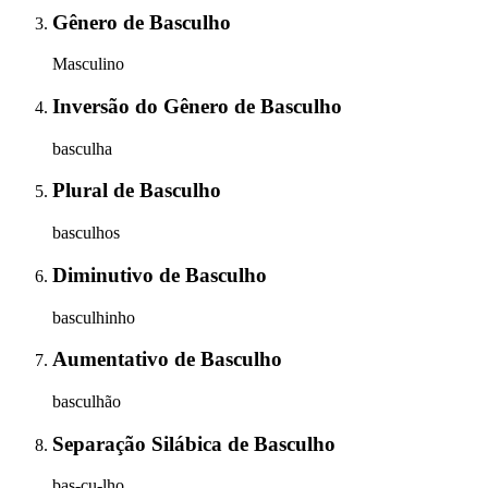
Gênero
de
Basculho
Masculino
Inversão do Gênero
de
Basculho
basculha
Plural
de
Basculho
basculhos
Diminutivo
de
Basculho
basculhinho
Aumentativo
de
Basculho
basculhão
Separação Silábica
de
Basculho
bas-cu-lho