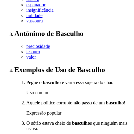
espanador
insignificância
nulidade
vassoura
Antônimo
de
Basculho
preciosidade
tesouro
valor
Exemplos de Uso
de Basculho
Pegue o
basculho
e varra essa sujeira do chão.
Uso comum
Aquele político corrupto não passa de um
basculho
!
Expressão popular
O sótão estava cheio de
basculho
s que ninguém mais
usava.