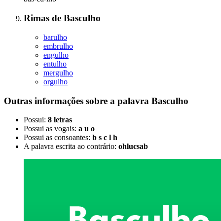
Rimas
de
Basculho
barulho
embrulho
engulho
entulho
mergulho
orgulho
Outras informações sobre
a palavra
Basculho
Possui:
8 letras
Possui as vogais:
a u o
Possui as consoantes:
b s c l h
A palavra escrita ao contrário:
ohlucsab