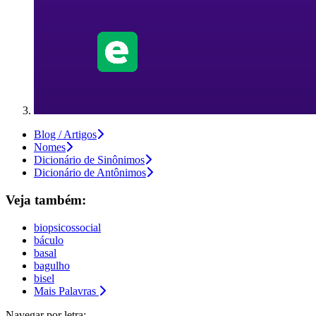
Blog / Artigos
Nomes
Dicionário de Sinônimos
Dicionário de Antônimos
Veja também:
biopsicossocial
báculo
basal
bagulho
bisel
Mais Palavras
Navegar por letra: