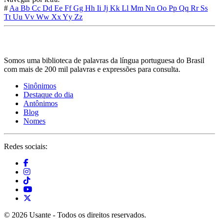
#
Aa
Bb
Cc
Dd
Ee
Ff
Gg
Hh
Ii
Jj
Kk
Ll
Mm
Nn
Oo
Pp
Qq
Rr
Ss
Tt
Uu
Vv
Ww
Xx
Yy
Zz
Somos uma biblioteca de palavras da língua portuguesa do Brasil
com mais de 200 mil palavras e expressões para consulta.
Sinônimos
Destaque do dia
Antônimos
Blog
Nomes
Redes sociais:
© 2026 Usante - Todos os direitos reservados.