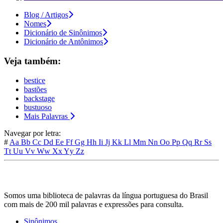
Blog / Artigos
Nomes
Dicionário de Sinônimos
Dicionário de Antônimos
Veja também:
bestice
bastões
backstage
bustuoso
Mais Palavras
Navegar por letra:
#
Aa
Bb
Cc
Dd
Ee
Ff
Gg
Hh
Ii
Jj
Kk
Ll
Mm
Nn
Oo
Pp
Qq
Rr
Ss
Tt
Uu
Vv
Ww
Xx
Yy
Zz
Somos uma biblioteca de palavras da língua portuguesa do Brasil
com mais de 200 mil palavras e expressões para consulta.
Sinônimos