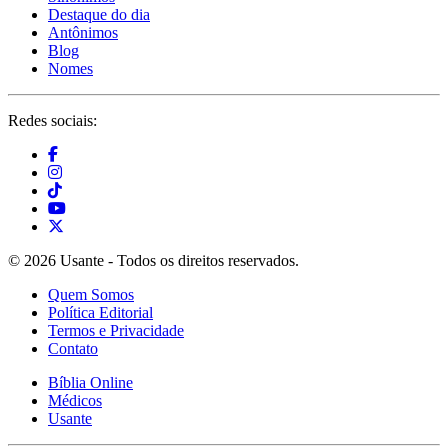
Destaque do dia
Antônimos
Blog
Nomes
Redes sociais:
© 2026 Usante - Todos os direitos reservados.
Quem Somos
Política Editorial
Termos e Privacidade
Contato
Bíblia Online
Médicos
Usante