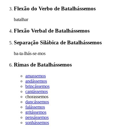
Flexão do Verbo
de
Batalhássemos
batalhar
Flexão Verbal
de
Batalhássemos
Separação Silábica
de
Batalhássemos
ba-ta-lhás-se-mos
Rimas
de
Batalhássemos
amassemos
andássemos
brincássemos
cantássemos
chorassemos
dançássemos
falássemos
gritássemos
pensássemos
sonhássemos