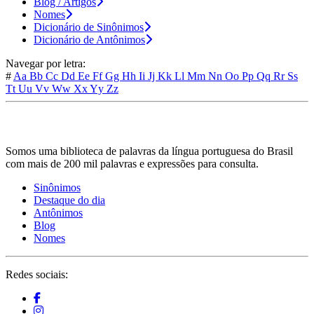
Blog / Artigos
Nomes
Dicionário de Sinônimos
Dicionário de Antônimos
Navegar por letra:
#
Aa
Bb
Cc
Dd
Ee
Ff
Gg
Hh
Ii
Jj
Kk
Ll
Mm
Nn
Oo
Pp
Qq
Rr
Ss
Tt
Uu
Vv
Ww
Xx
Yy
Zz
Somos uma biblioteca de palavras da língua portuguesa do Brasil
com mais de 200 mil palavras e expressões para consulta.
Sinônimos
Destaque do dia
Antônimos
Blog
Nomes
Redes sociais: