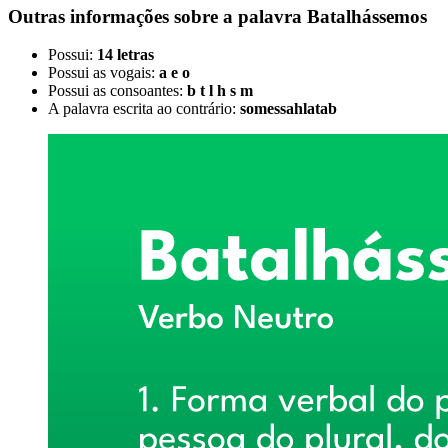
Outras informações sobre
a palavra
Batalhássemos
Possui:
14 letras
Possui as vogais:
a e o
Possui as consoantes:
b t l h s m
A palavra escrita ao contrário:
somessahlatab