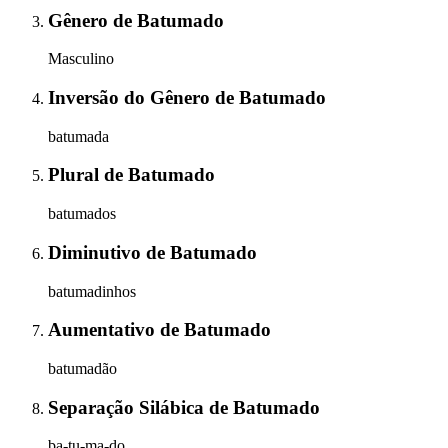
Gênero
de
Batumado
Masculino
Inversão do Gênero
de
Batumado
batumada
Plural
de
Batumado
batumados
Diminutivo
de
Batumado
batumadinhos
Aumentativo
de
Batumado
batumadão
Separação Silábica
de
Batumado
ba-tu-ma-do