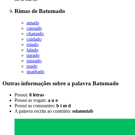
Rimas
de
Batumado
amado
cansado
chamado
cuidado
estado
falado
parado
passado
prado
quadrado
Outras informações sobre
a palavra
Batumado
Possui:
8 letras
Possui as vogais:
a u o
Possui as consoantes:
b t m d
A palavra escrita ao contrário:
odamutab