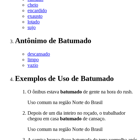
cheio
encardido
exausto
lotado
sujo
Antônimo
de
Batumado
descansado
limpo
vazio
Exemplos de Uso
de Batumado
O ônibus estava
batumado
de gente na hora do rush.
Uso comum na região Norte do Brasil
Depois de um dia inteiro no roçado, o trabalhador
chegou em casa
batumado
de cansaço.
Uso comum na região Norte do Brasil
A camisa branca ficou batumada de terra vermelha após