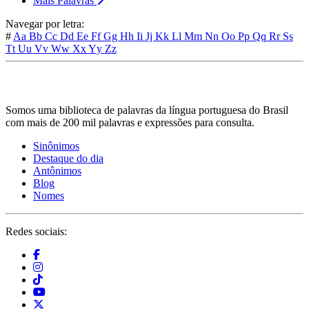
Mais Palavras
Navegar por letra:
#
Aa
Bb
Cc
Dd
Ee
Ff
Gg
Hh
Ii
Jj
Kk
Ll
Mm
Nn
Oo
Pp
Qq
Rr
Ss
Tt
Uu
Vv
Ww
Xx
Yy
Zz
Somos uma biblioteca de palavras da língua portuguesa do Brasil
com mais de 200 mil palavras e expressões para consulta.
Sinônimos
Destaque do dia
Antônimos
Blog
Nomes
Redes sociais: