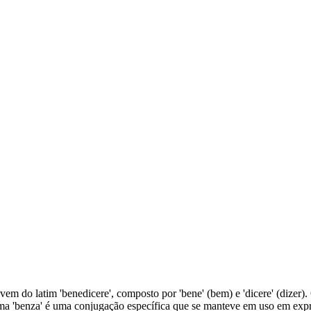
vem do latim 'benedicere', composto por 'bene' (bem) e 'dicere' (dizer).
orma 'benza' é uma conjugação específica que se manteve em uso em expr