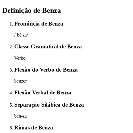
Definição de
Benza
Pronúncia
de
Benza
/ˈbẽ.za/
Classe Gramatical
de
Benza
Verbo
Flexão do Verbo
de
Benza
benzer
Flexão Verbal
de
Benza
Separação Silábica
de
Benza
ben-za
Rimas
de
Benza