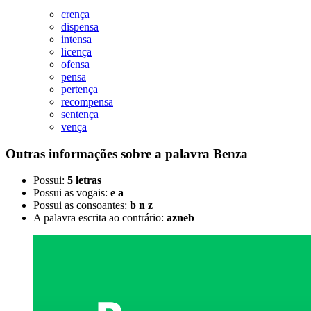
crença
dispensa
intensa
licença
ofensa
pensa
pertença
recompensa
sentença
vença
Outras informações sobre
a palavra
Benza
Possui:
5 letras
Possui as vogais:
e a
Possui as consoantes:
b n z
A palavra escrita ao contrário:
azneb